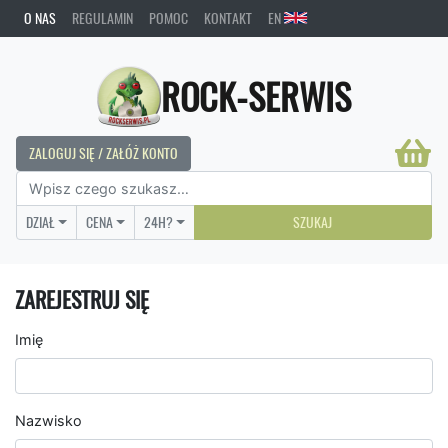
O NAS
REGULAMIN
POMOC
KONTAKT
EN
ROCK-SERWIS
ZALOGUJ SIĘ / ZAŁÓŻ KONTO
DZIAŁ
CENA
24H?
SZUKAJ
ZAREJESTRUJ SIĘ
Imię
Nazwisko