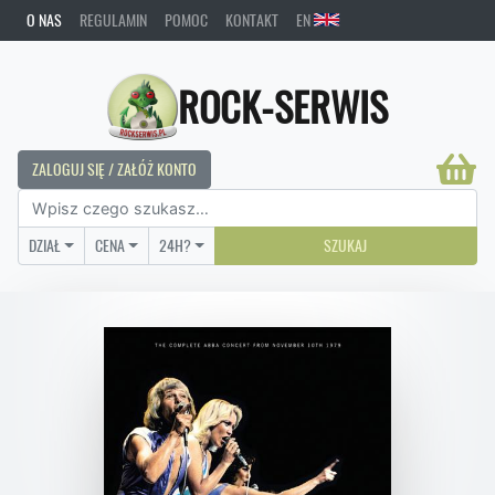
O NAS
REGULAMIN
POMOC
KONTAKT
EN
ROCK-SERWIS
ZALOGUJ SIĘ / ZAŁÓŻ KONTO
DZIAŁ
CENA
24H?
SZUKAJ