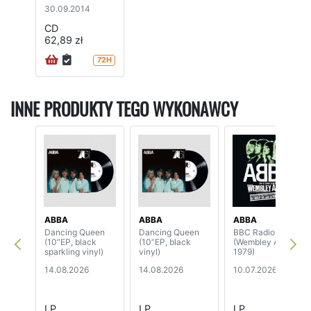
30.09.2014
CD
62,89 zł
72H
INNE PRODUKTY TEGO WYKONAWCY
ABBA
ABBA
ABBA
Dancing Queen
Dancing Queen
BBC Radio One
(10”EP, black
(10”EP, black
(Wembley Arena
sparkling vinyl)
vinyl)
1979)
14.08.2026
14.08.2026
10.07.2026
LP
LP
LP