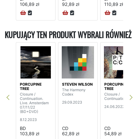
106,89 zł
92,89 zł
110,89 zł
KUPUJĄCY TEN PRODUKT WYBRALI RÓWNIEŻ
PORCUPINE
STEVEN WILSON
PORCUPINE
TREE
TREE
The Harmony
Closure /
Codex
Closure /
Continuation.
Continuation
29.09.2023
Live. Amsterdam
24.06.2022
07/11/22
(BD+DVD)
8.12.2023
BD
CD
CD
103,89 zł
62,89 zł
54,89 zł