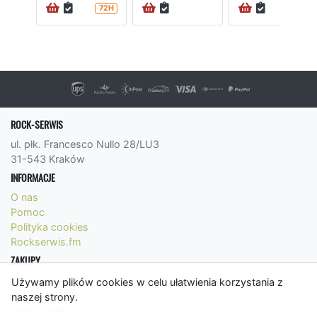
72H
72H
ROCK-SERWIS
ul. płk. Francesco Nullo 28/LU3
31-543 Kraków
INFORMACJE
O nas
Pomoc
Polityka cookies
Rockserwis.fm
ZAKUPY
Formy płatności
Używamy plików cookies w celu ułatwienia korzystania z
Koszty wysyłki
naszej strony.
Panel Klienta