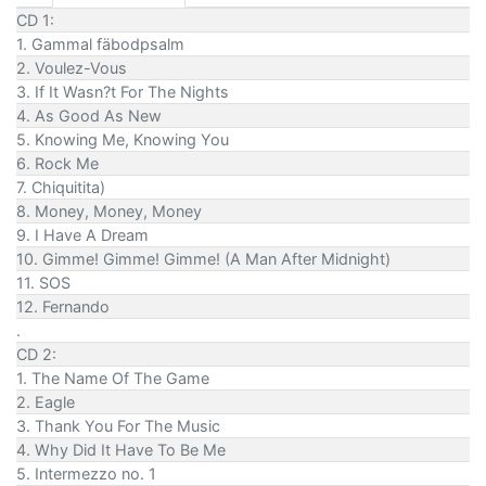
CD 1:
1. Gammal fäbodpsalm
2. Voulez-Vous
3. If It Wasn?t For The Nights
4. As Good As New
5. Knowing Me, Knowing You
6. Rock Me
7. Chiquitita)
8. Money, Money, Money
9. I Have A Dream
10. Gimme! Gimme! Gimme! (A Man After Midnight)
11. SOS
12. Fernando
.
CD 2:
1. The Name Of The Game
2. Eagle
3. Thank You For The Music
4. Why Did It Have To Be Me
5. Intermezzo no. 1