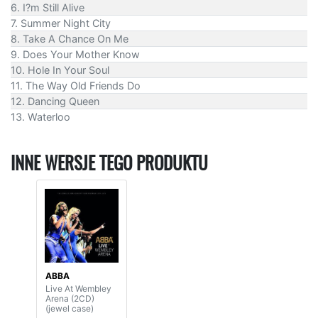
6. I?m Still Alive
7. Summer Night City
8. Take A Chance On Me
9. Does Your Mother Know
10. Hole In Your Soul
11. The Way Old Friends Do
12. Dancing Queen
13. Waterloo
INNE WERSJE TEGO PRODUKTU
ABBA
Live At Wembley
Arena (2CD)
(jewel case)