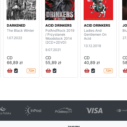
DARKENED
ACID DRINKERS
ACID DRINKERS
JO
The Black Winter
Pol’And’Rock 2019
Ladies And
Bl
/ Przystanek
Gentlemen On
1.07.2022
27
Woodstock 2014
Acid
(2CD+2DVD)
13.12.2019
9.07.2021
CD
CD
CD
C
66,89 zł
55,89 zł
40,89 zł
58
72H
72H