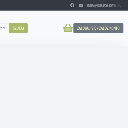
BOK@ROCKSERWIS.PL
?
SZUKAJ
ZALOGUJ SIĘ / ZAŁÓŻ KONTO