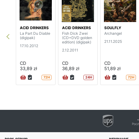
ACID DRINKERS
ACID DRINKERS
SOULFLY
La Part Du Diable
Fish Dick Zwei
Archangel
(digipak)
(CD+DVD golden
21.11.2025
edition) (digipak)
17.10.2012
2.12.2011
CD
CD
CD
33,89 zł
36,89 zł
51,89 zł
72H
24H
72H