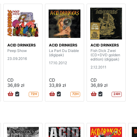
ACID DRINKERS
ACID DRINKERS
ACID DRINKERS
Peep Show
La Part Du Diable
Fish Dick Zwei
(digipak)
(CD+DVD golden
23.09.2016
edition) (digipak)
17.10.2012
2.12.2011
CD
CD
CD
36,89 zł
33,89 zł
36,89 zł
72H
72H
24H