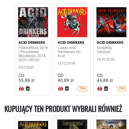
ACID DRINKERS
ACID DRINKERS
ACID DRINKERS
Pol’And’Rock 2019
Ladies And
Acidofilia
/ Przystanek
Gentlemen On
(reissue)
Woodstock 2014
Acid
14.10.2016
(2CD+2DVD)
13.12.2019
9.07.2021
CD
CD
CD
55,89 zł
40,89 zł
44,89 zł
72H
72H
KUPUJĄCY TEN PRODUKT WYBRALI RÓWNIEŻ