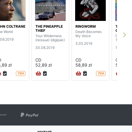
HN COLTRANE
THE PINEAPPLE
RINGWORM
THE YOU
THIEF
GODS
ue World
Death Becomes
Your Wilderness
My Voice
Data Mir
.09.2019
(reissue) (digipak)
Tangram (
3.05.2019
30.08.2019
15.03.20
D
CD
CD
CD
,89 zł
52,89 zł
58,89 zł
50,89 zł
72H
72H