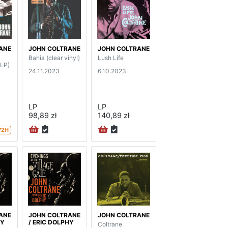
ANE
JOHN COLTRANE
JOHN COLTRANE
Bahia (clear vinyl)
Lush Life
2LP)
24.11.2023
6.10.2023
LP
LP
98,89 zł
140,89 zł
72H
ANE
JOHN COLTRANE
JOHN COLTRANE
HY
/ ERIC DOLPHY
Coltrane