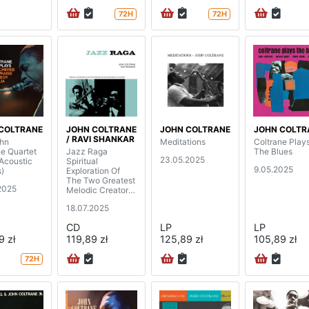
72H
72H
COLTRANE
JOHN COLTRANE
JOHN COLTRANE
JOHN COLTR
/ RAVI SHANKAR
hn
Meditations
Coltrane Play
ne Quartet
Jazz Raga
The Blues
23.05.2025
(Acoustic
Spiritual
9.05.2025
)
Exploration Of
The Two Greatest
2025
Melodic Creators
On The Planet
18.07.2025
(3CD)
CD
LP
LP
9 zł
119,89 zł
125,89 zł
105,89 zł
72H