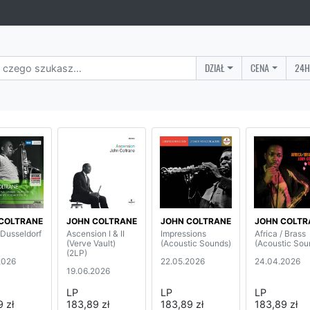
DZIAŁ
CENA
24H
COLTRANE
JOHN COLTRANE
JOHN COLTRANE
JOHN COLTR
 Dusseldorf
Ascension I & II
Impressions
Africa / Brass
(Verve Vault)
(Acoustic Sounds)
(Acoustic Sou
(2LP)
2026
22.05.2026
24.04.2026
19.06.2026
LP
LP
LP
 zł
183,89 zł
183,89 zł
183,89 zł