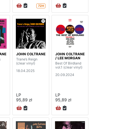
72H
ANE
JOHN COLTRANE
JOHN COLTRANE
/ LEE MORGAN
s
Trane’s Reign
(clear vinyl)
Best Of Birdland
vol.1 (clear vinyl)
18.04.2025
20.09.2024
LP
LP
95,89 zł
95,89 zł