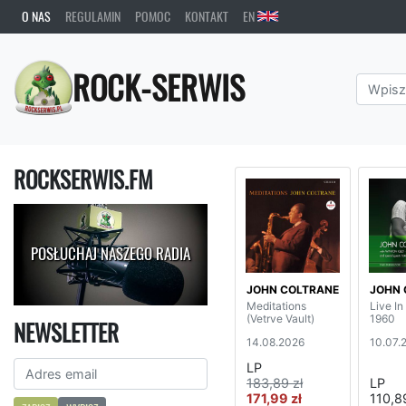
O NAS
REGULAMIN
POMOC
KONTAKT
EN
ROCK-SERWIS
ROCKSERWIS.FM
POSŁUCHAJ NASZEGO RADIA
JOHN COLTRANE
JOHN 
Meditations
Live In
(Vetrve Vault)
1960
NEWSLETTER
14.08.2026
10.07.
LP
183,89 zł
LP
171,99 zł
110,89