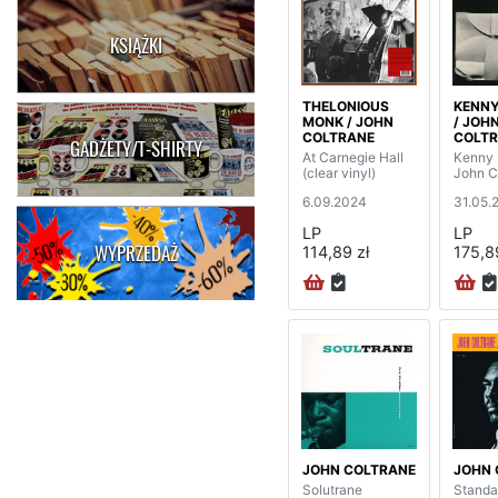
KSIĄŻKI
THELONIOUS
KENNY
MONK / JOHN
/ JOH
COLTRANE
COLT
GADŻETY/T-SHIRTY
At Carnegie Hall
Kenny 
(clear vinyl)
John C
6.09.2024
31.05.
LP
LP
WYPRZEDAŻ
114,89 zł
175,8
JOHN COLTRANE
JOHN 
Solutrane
Standa