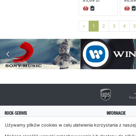
Poprzednia strona
«
1
2
3
4
5
ROCK-SERWIS
INFORMACJE
ul. płk. Francesco Nullo 28/LU3
O nas
Używamy plików cookies w celu ułatwienia korzystania z naszej
31-543 Kraków
Pomoc
Polityka cooki