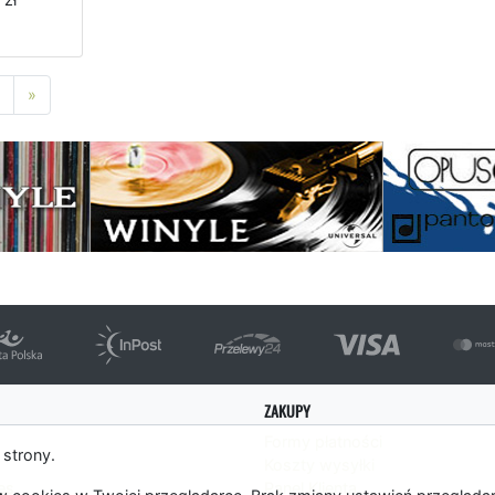
Następna strona
»
ZAKUPY
Formy płatności
 strony.
Koszty wysyłki
es
Panel Klienta