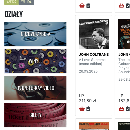
ZAPISZ
WYPISZ
DZIAŁY
CD/DVD-A/BD-A
JOHN COLTRANE
JOHN 
A Love Supreme
The Jo
WINYLE
(mono edition)
Coltra
Plays 
26.09.2025
Sounds
29.08.
DVD/BLU-RAY VIDEO
LP
LP
211,89 zł
182,8
BILETY