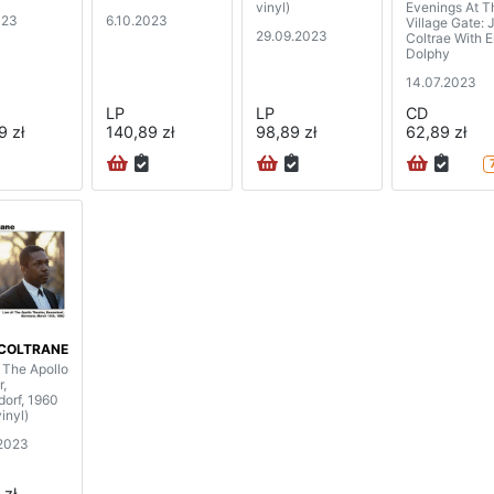
vinyl)
Evenings At T
023
6.10.2023
Village Gate: 
29.09.2023
Coltrae With E
Dolphy
14.07.2023
LP
LP
CD
9 zł
140,89 zł
98,89 zł
62,89 zł
COLTRANE
 The Apollo
r,
dorf, 1960
vinyl)
2023
 zł