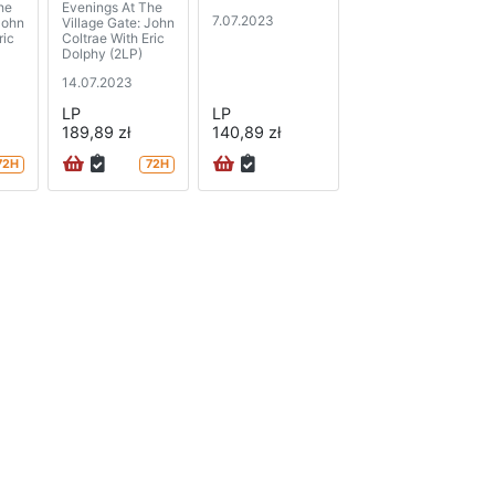
he
Evenings At The
7.07.2023
John
Village Gate: John
ric
Coltrae With Eric
Dolphy (2LP)
14.07.2023
LP
LP
189,89 zł
140,89 zł
72H
72H