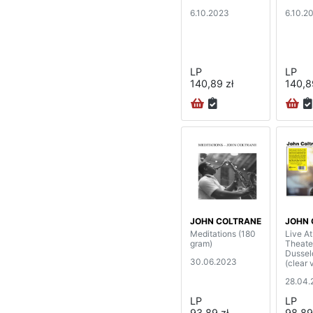
6.10.2023
6.10.2
LP
LP
140,89 zł
140,8
JOHN COLTRANE
JOHN 
Meditations (180
Live At
gram)
Theate
Dussel
30.06.2023
(clear 
28.04.
LP
LP
93,89 zł
98,89