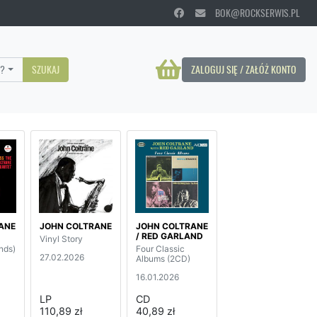
BOK@ROCKSERWIS.PL
?
SZUKAJ
ZALOGUJ SIĘ / ZAŁÓŻ KONTO
ANE
JOHN COLTRANE
JOHN COLTRANE
/ RED GARLAND
Vinyl Story
nds)
Four Classic
27.02.2026
Albums (2CD)
16.01.2026
LP
CD
110,89 zł
40,89 zł