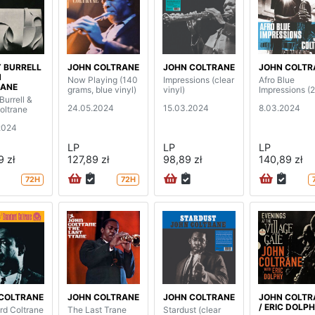
 BURRELL
JOHN COLTRANE
JOHN COLTRANE
JOHN COLTR
N
Now Playing (140
Impressions (clear
Afro Blue
RANE
grams, blue vinyl)
vinyl)
Impressions (
Burrell &
24.05.2024
15.03.2024
8.03.2024
oltrane
2024
LP
LP
LP
9 zł
127,89 zł
98,89 zł
140,89 zł
72H
72H
COLTRANE
JOHN COLTRANE
JOHN COLTRANE
JOHN COLTR
/ ERIC DOLP
rd Coltrane
The Last Trane
Stardust (clear