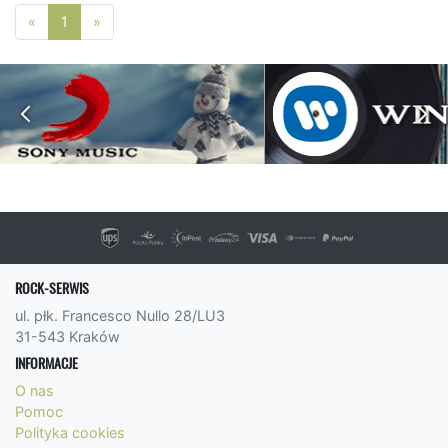
Poprzednia strona
Następna strona
«
1
»
ROCK-SERWIS
ul. płk. Francesco Nullo 28/LU3
31-543 Kraków
INFORMACJE
O nas
Pomoc
Polityka cookies