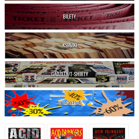
BILETY
KSIĄŻKI
GADŻETY/T-SHIRTY
WYPRZEDAŻ