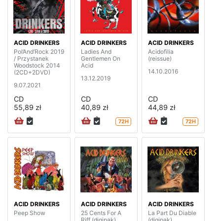
ACID DRINKERS
ACID DRINKERS
ACID DRINKERS
Pol’And’Rock 2019
Ladies And
Acidofilia
/ Przystanek
Gentlemen On
(reissue)
Woodstock 2014
Acid
14.10.2016
(2CD+2DVD)
13.12.2019
9.07.2021
CD
CD
CD
55,89 zł
40,89 zł
44,89 zł
72H
72H
ACID DRINKERS
ACID DRINKERS
ACID DRINKERS
Peep Show
25 Cents For A
La Part Du Diable
Riff (digipak)
(digipak)