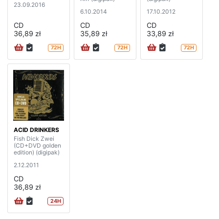
23.09.2016
6.10.2014
17.10.2012
CD
CD
CD
36,89 zł
35,89 zł
33,89 zł
72H
72H
72H
ACID DRINKERS
Fish Dick Zwei
(CD+DVD golden
edition) (digipak)
2.12.2011
CD
36,89 zł
24H