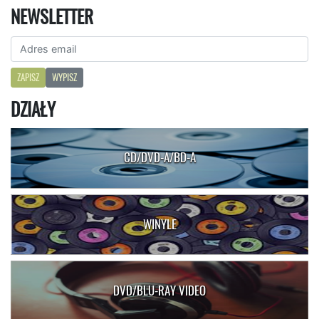
NEWSLETTER
ZAPISZ
WYPISZ
DZIAŁY
CD/DVD-A/BD-A
WINYLE
DVD/BLU-RAY VIDEO