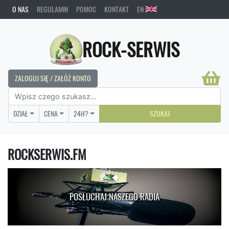
O NAS
REGULAMIN
POMOC
KONTAKT
EN
ROCK-SERWIS
ZALOGUJ SIĘ / ZAŁÓŻ KONTO
DZIAŁ
CENA
24H?
SZUKAJ
ROCKSERWIS.FM
POSŁUCHAJ NASZEGO RADIA