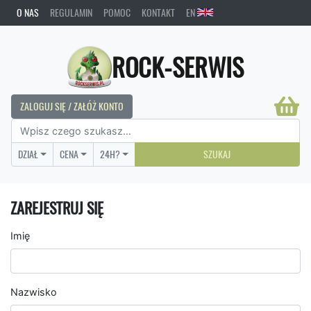
O NAS
REGULAMIN
POMOC
KONTAKT
EN
ROCK-SERWIS
ZALOGUJ SIĘ / ZAŁÓŻ KONTO
DZIAŁ
CENA
24H?
SZUKAJ
ZAREJESTRUJ SIĘ
Imię
Nazwisko