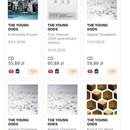
THE YOUNG
THE YOUNG
THE YOUNG
GODS
GODS
GODS
Everybody Knows
Only Heaven
Appear Disappear
(30th anniversary
6.03.2026
11.07.2025
edition)
31.10.2025
CD
CD
CD
55,89 zł
60,89 zł
59,89 zł
72H
72H
72H
THE YOUNG
THE YOUNG
THE YOUNG
GODS
GODS
GODS
Appear Disappear
Appear Disappear
Knock On Wood