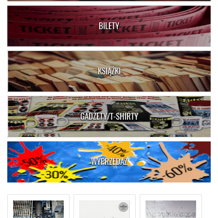
BILETY
KSIĄŻKI
GADŻETY/T-SHIRTY
WYPRZEDAŻ