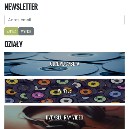
NEWSLETTER
ZAPISZ
WYPISZ
DZIAŁY
CD/DVD-A/BD-A
WINYLE
DVD/BLU-RAY VIDEO