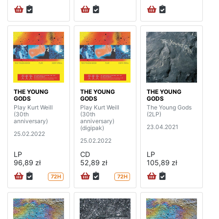
THE YOUNG
THE YOUNG
THE YOUNG
GODS
GODS
GODS
Play Kurt Weill
Play Kurt Weill
The Young Gods
(30th
(30th
(2LP)
anniversary)
anniversary)
23.04.2021
(digipak)
25.02.2022
25.02.2022
LP
CD
LP
96,89 zł
52,89 zł
105,89 zł
72H
72H