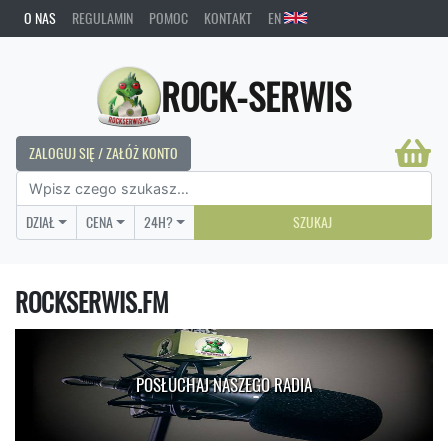
O NAS
REGULAMIN
POMOC
KONTAKT
EN
ROCK-SERWIS
ZALOGUJ SIĘ / ZAŁÓŻ KONTO
DZIAŁ
CENA
24H?
SZUKAJ
ROCKSERWIS.FM
POSŁUCHAJ NASZEGO RADIA