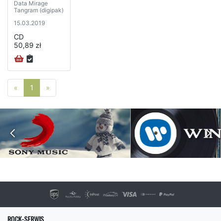
Data Mirage
Tangram (digipak)
15.03.2019
CD
50,89 zł
Poprzednia strona
Następna strona
«
1
»
ROCK-SERWIS