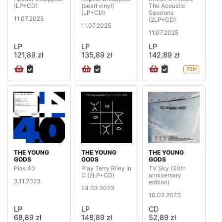
(LP+CD)
(pearl vinyl)
The Acoustic
(LP+CD)
Sessions
11.07.2025
(2LP+CD)
11.07.2025
11.07.2025
LP
LP
LP
121,89 zł
135,89 zł
142,89 zł
72H
THE YOUNG
THE YOUNG
THE YOUNG
GODS
GODS
GODS
Pias 40
Play Terry Riley In
TV Sky (30th
C (2LP+CD)
anniversary
3.11.2023
edition)
24.03.2023
10.02.2023
LP
LP
CD
68,89 zł
148,89 zł
52,89 zł