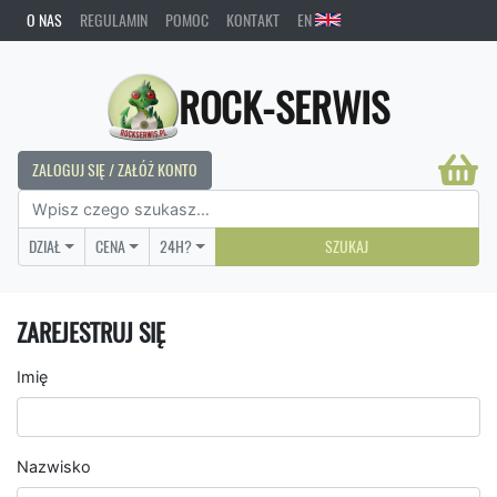
O NAS
REGULAMIN
POMOC
KONTAKT
EN
ROCK-SERWIS
ZALOGUJ SIĘ / ZAŁÓŻ KONTO
DZIAŁ
CENA
24H?
SZUKAJ
ZAREJESTRUJ SIĘ
Imię
Nazwisko