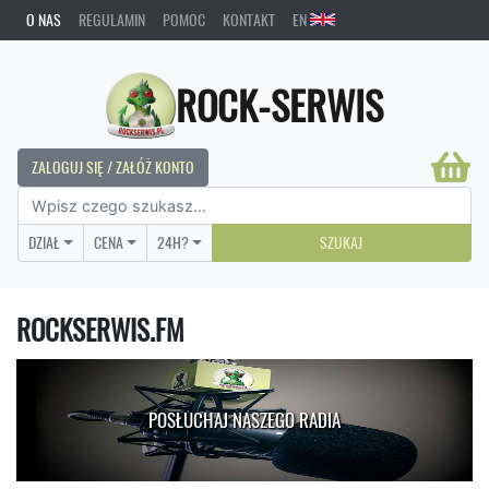
O NAS
REGULAMIN
POMOC
KONTAKT
EN
ROCK-SERWIS
ZALOGUJ SIĘ / ZAŁÓŻ KONTO
DZIAŁ
CENA
24H?
SZUKAJ
ROCKSERWIS.FM
POSŁUCHAJ NASZEGO RADIA