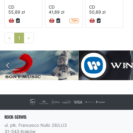
CD
CD
CD
55,89 zł
41,89 zł
50,89 zł
72H
Poprzednia strona
Następna strona
«
1
»
ROCK-SERWIS
ul. płk. Francesco Nullo 28/LU3
31-543 Kraków