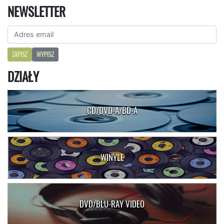
NEWSLETTER
ZAPISZ
WYPISZ
DZIAŁY
CD/DVD-A/BD-A
WINYLE
DVD/BLU-RAY VIDEO