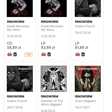
RINGWORM
RINGWORM
RINGWORM
Death Becomes
Death Becomes
Snake Church
My Voice
My Voice
29.07.2016
3.05.2019
3.05.2019
CD
LP
LP
58,89 zł
83,89 zł
81,89 zł
72H
RINGWORM
RINGWORM
RINGWORM
Snake Church
Hammer Of The
Scars (digipak)
Witch (digipak)
29.07.2016
18.07.2011
9.06.2014