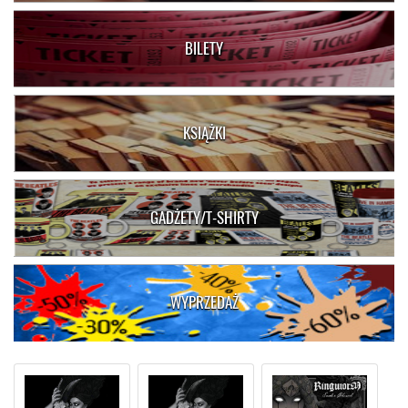
BILETY
KSIĄŻKI
GADŻETY/T-SHIRTY
WYPRZEDAŻ