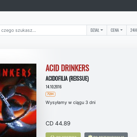
DZIAŁ
CENA
24H
ACID DRINKERS
ACIDOFILIA (REISSUE)
14.10.2016
72H
Wysyłamy w ciągu 3 dni
CD 44.89