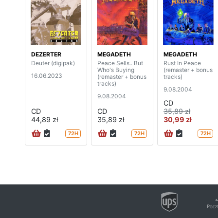
DEZERTER
MEGADETH
MEGADETH
Deuter (digipak)
Peace Sells.. But
Rust In Peace
Who's Buying
(remaster + bonus
16.06.2023
(remaster + bonus
tracks)
tracks)
9.08.2004
9.08.2004
CD
CD
CD
35,89 zł
44,89 zł
35,89 zł
30,99 zł
72H
72H
72H