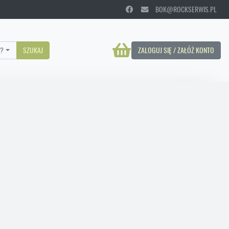
BOK@ROCKSERWIS.PL
?
SZUKAJ
ZALOGUJ SIĘ / ZAŁÓŻ KONTO