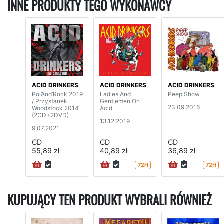
INNE PRODUKTY TEGO WYKONAWCY
ACID DRINKERS
ACID DRINKERS
ACID DRINKERS
Pol’And’Rock 2019
Ladies And
Peep Show
/ Przystanek
Gentlemen On
23.09.2016
Woodstock 2014
Acid
(2CD+2DVD)
13.12.2019
9.07.2021
CD
CD
CD
55,89 zł
40,89 zł
36,89 zł
72H
72H
KUPUJĄCY TEN PRODUKT WYBRALI RÓWNIEŻ