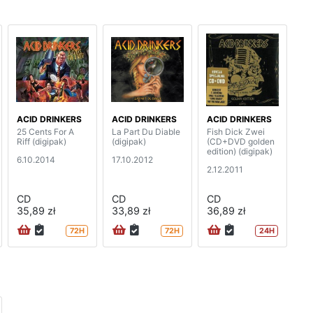
ACID DRINKERS
ACID DRINKERS
ACID DRINKERS
25 Cents For A
La Part Du Diable
Fish Dick Zwei
Riff (digipak)
(digipak)
(CD+DVD golden
edition) (digipak)
6.10.2014
17.10.2012
2.12.2011
CD
CD
CD
35,89 zł
33,89 zł
36,89 zł
72H
72H
24H