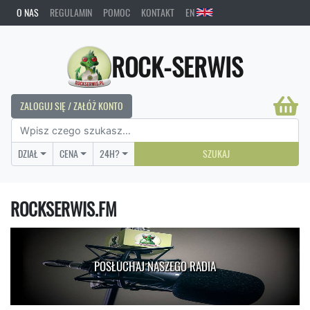
O NAS
REGULAMIN
POMOC
KONTAKT
EN
ROCK-SERWIS
ZALOGUJ SIĘ / ZAŁÓŻ KONTO
DZIAŁ
CENA
24H?
SZUKAJ
ROCKSERWIS.FM
POSŁUCHAJ NASZEGO RADIA