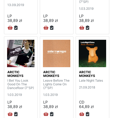
(7"SP)
13.09.2019
1.03.2019
LP
LP
LP
38,89 zł
38,89 zł
38,89 zł
ARCTIC
ARCTIC
ARCTIC
MONKEYS
MONKEYS
MONKEYS
I Bet You Look
Leave Before The
Late Night Tales
Good On The
Lights Come On
21.09.2018
Dancefloor (7"SP)
(7"SP)
1.03.2019
1.03.2019
LP
LP
CD
38,89 zł
38,89 zł
64,89 zł