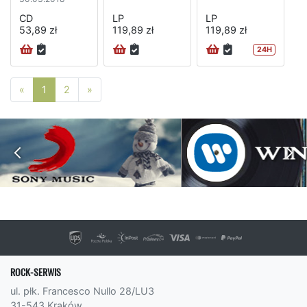
CD
LP
LP
53,89 zł
119,89 zł
119,89 zł
24H
Poprzednia strona
Następna strona
«
1
2
»
ROCK-SERWIS
ul. płk. Francesco Nullo 28/LU3
31-543 Kraków