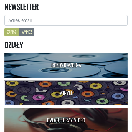
NEWSLETTER
ZAPISZ
WYPISZ
DZIAŁY
CD/DVD-A/BD-A
WINYLE
DVD/BLU-RAY VIDEO