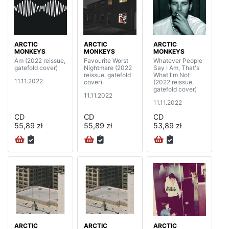
ARCTIC
ARCTIC
ARCTIC
MONKEYS
MONKEYS
MONKEYS
Am (2022 reissue,
Favourite Worst
Whatever People
gatefold cover)
Nightmare (2022
Say I Am, That's
reissue, gatefold
What I'm Not
11.11.2022
cover)
(2022 reissue,
gatefold cover)
11.11.2022
11.11.2022
CD
CD
CD
55,89 zł
55,89 zł
53,89 zł
ARCTIC
ARCTIC
ARCTIC