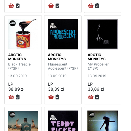
ARCTIC
ARCTIC
ARCTIC
MONKEYS
MONKEYS
MONKEYS
Black Treacle
Fluorescent
My Propeller
(7”SP)
Adolescent (7”SP)
(7”SP)
13.09.2019
13.09.2019
13.09.2019
LP
LP
LP
38,89 zł
38,89 zł
38,89 zł