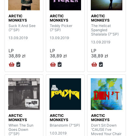
ARCTIC
ARCTIC
ARCTIC
MONKEYS
MONKEYS
MONKEYS
Suck It And See
Teddy Picker
The Hellcat
(7”SP)
(7”SP)
Spangled
Shalalala (7”SP)
13.09.2019
13.09.2019
13.09.2019
LP
LP
LP
38,89 zł
38,89 zł
38,89 zł
ARCTIC
ARCTIC
ARCTIC
MONKEYS
MONKEYS
MONKEYS
When The Sun
Brianstorm (7"SP)
Don't Sit Down
Goes Down
'CAUSE I've
1.03.2019
(7”SP)
Moved Your Chair