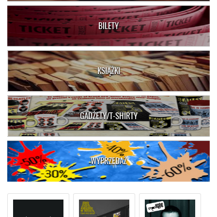
BILETY
KSIĄŻKI
GADŻETY/T-SHIRTY
WYPRZEDAŻ