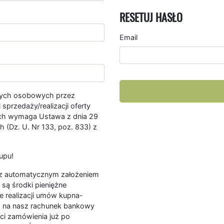
RESETUJ HASŁO
Email
nych osobowych przez
przedaży/realizacji oferty
ych wymaga Ustawa z dnia 29
 (Dz. U. Nr 133, poz. 833) z
upu!
ę z automatycznym założeniem
są środki pieniężne
e realizacji umów kupna-
a na nasz rachunek bankowy
ści zamówienia już po