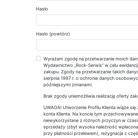
Hasło
Hasło (powtórz)
Wyrażam zgodę na przetwarzanie moich da
Wydawnictwo „Rock-Serwis” w celu ewidencji s
zakupu. Zgody na przetwarzanie takich dan
sierpnia 1997 r. o ochronie danych osobowych
późniejszymi zmianami.
Brak zgody uniemożliwia realizację oferty zak
UWAGA! Utworzenie Profilu Klienta wiąże si
konta Klienta. Na koncie tym przechowywane 
niewykorzystane z różnych przyczyn w czasi
sprzedaży (zbyt wysoka należność wpłacon
przy płatności przelewem), rezygnacja z czę