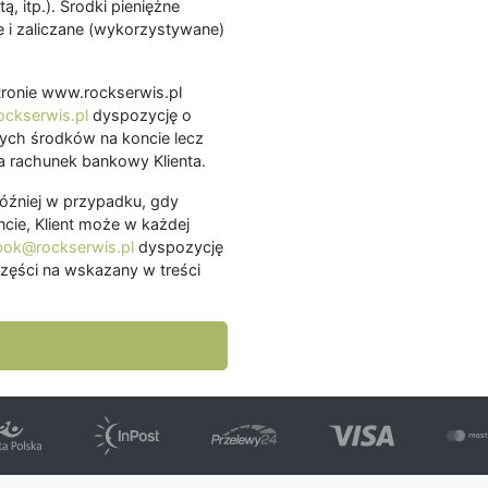
ą, itp.). Środki pieniężne
 i zaliczane (wykorzystywane)
.
 stronie www.rockserwis.pl
ckserwis.pl
dyspozycję o
ch środków na koncie lecz
 rachunek bankowy Klienta.
później w przypadku, gdy
cie, Klient może w każdej
bok@rockserwis.pl
dyspozycję
zęści na wskazany w treści