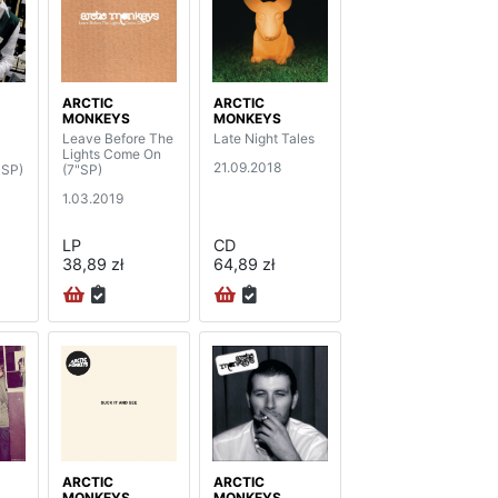
ARCTIC
ARCTIC
MONKEYS
MONKEYS
Leave Before The
Late Night Tales
Lights Come On
21.09.2018
"SP)
(7"SP)
1.03.2019
LP
CD
38,89 zł
64,89 zł
ARCTIC
ARCTIC
MONKEYS
MONKEYS