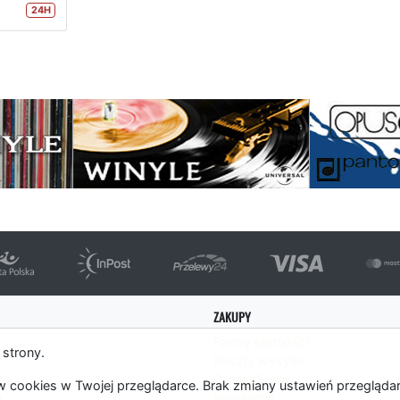
24H
strona
ZAKUPY
Formy płatności
 strony.
Koszty wysyłki
es
Panel Klienta
 cookies w Twojej przeglądarce. Brak zmiany ustawień przegląda
m
Regulamin