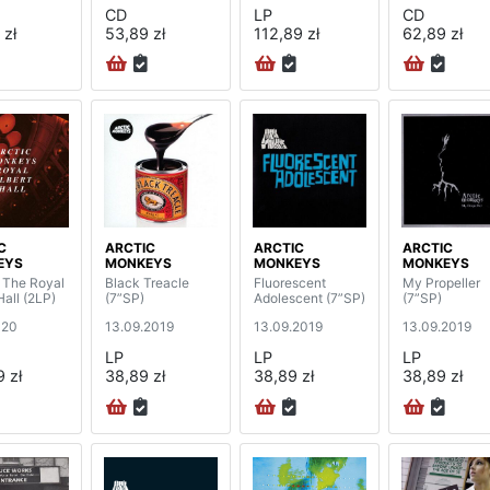
CD
LP
CD
 zł
53,89 zł
112,89 zł
62,89 zł
C
ARCTIC
ARCTIC
ARCTIC
EYS
MONKEYS
MONKEYS
MONKEYS
t The Royal
Black Treacle
Fluorescent
My Propeller
Hall (2LP)
(7”SP)
Adolescent (7”SP)
(7”SP)
020
13.09.2019
13.09.2019
13.09.2019
LP
LP
LP
 zł
38,89 zł
38,89 zł
38,89 zł