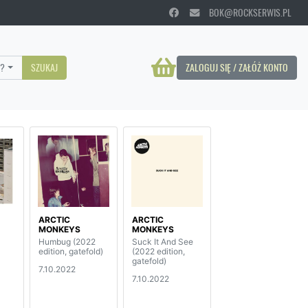
BOK@ROCKSERWIS.PL
?
SZUKAJ
ZALOGUJ SIĘ / ZAŁÓŻ KONTO
ARCTIC
ARCTIC
MONKEYS
MONKEYS
Humbug (2022
Suck It And See
edition, gatefold)
(2022 edition,
gatefold)
7.10.2022
7.10.2022