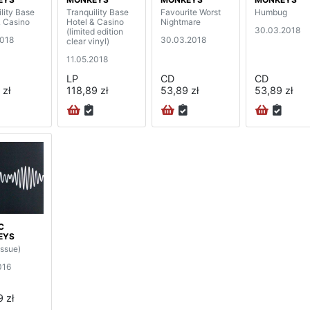
lity Base
Tranquility Base
Favourite Worst
Humbug
& Casino
Hotel & Casino
Nightmare
30.03.2018
(limited edition
2018
30.03.2018
clear vinyl)
11.05.2018
LP
CD
CD
 zł
118,89 zł
53,89 zł
53,89 zł
C
EYS
issue)
016
 zł