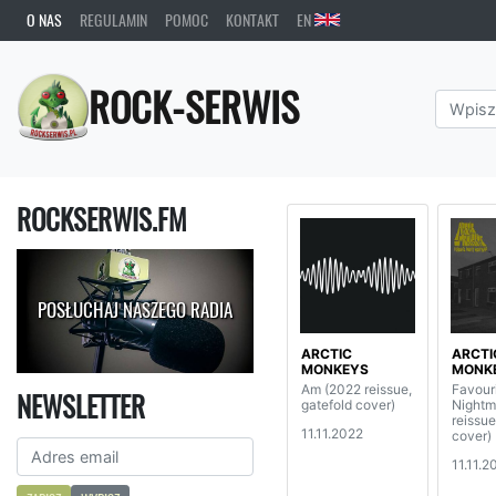
O NAS
REGULAMIN
POMOC
KONTAKT
EN
ROCK-SERWIS
ROCKSERWIS.FM
POSŁUCHAJ NASZEGO RADIA
ARCTIC
ARCTI
MONKEYS
MONK
Am (2022 reissue,
Favour
NEWSLETTER
gatefold cover)
Nightm
reissue
11.11.2022
cover)
11.11.2