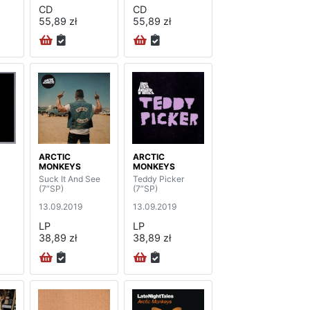
CD
CD
55,89 zł
55,89 zł
ARCTIC
ARCTIC
MONKEYS
MONKEYS
Suck It And See
Teddy Picker
(7”SP)
(7”SP)
13.09.2019
13.09.2019
LP
LP
38,89 zł
38,89 zł