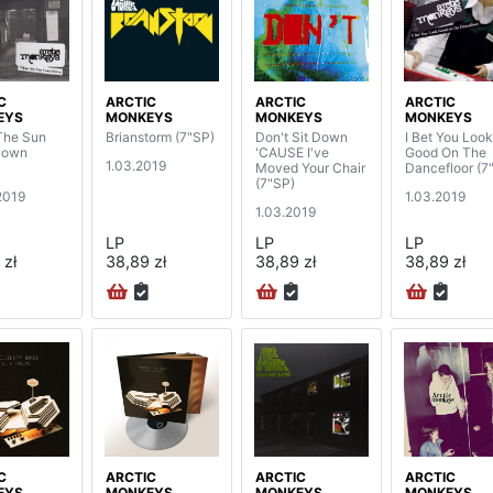
C
ARCTIC
ARCTIC
ARCTIC
EYS
MONKEYS
MONKEYS
MONKEYS
The Sun
Brianstorm (7"SP)
Don't Sit Down
I Bet You Look
Down
'CAUSE I've
Good On The
1.03.2019
Moved Your Chair
Dancefloor (7
(7"SP)
2019
1.03.2019
1.03.2019
LP
LP
LP
 zł
38,89 zł
38,89 zł
38,89 zł
C
ARCTIC
ARCTIC
ARCTIC
EYS
MONKEYS
MONKEYS
MONKEYS