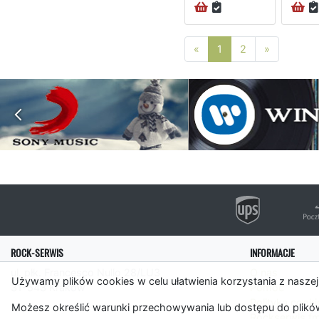
Poprzednia strona
Następna 
«
1
2
»
ROCK-SERWIS
INFORMACJE
ul. płk. Francesco Nullo 28/LU3
O nas
Używamy plików cookies w celu ułatwienia korzystania z naszej
31-543 Kraków
Pomoc
Polityka cooki
Możesz określić warunki przechowywania lub dostępu do plików
Rockserwis.f