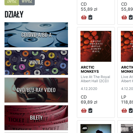
ZAPISZ
WYPISZ
CD
CD
55,89 zł
55,89
DZIAŁY
CD/DVD-A/BD-A
WINYLE
ARCTIC
ARCTI
MONKEYS
MONK
Live At The Royal
Live A
Albert Hall (2CD)
Albert 
4.12.2020
4.12.2
DVD/BLU-RAY VIDEO
CD
LP
69,89 zł
118,89
BILETY