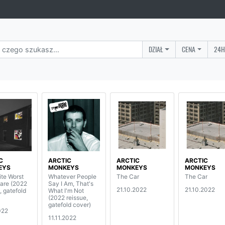
DZIAŁ
CENA
24H
C
ARCTIC
ARCTIC
ARCTIC
EYS
MONKEYS
MONKEYS
MONKEYS
ite Worst
Whatever People
The Car
The Car
are (2022
Say I Am, That's
21.10.2022
21.10.2022
, gatefold
What I'm Not
(2022 reissue,
gatefold cover)
022
11.11.2022