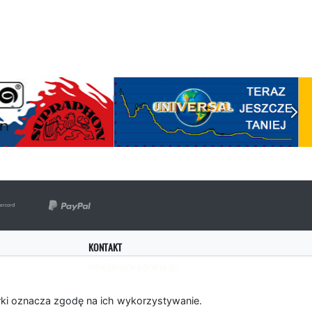
KONTAKT
bok@rockserwis.pl
rki oznacza zgodę na ich wykorzystywanie.