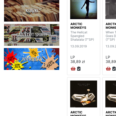
KSIĄŻKI
ARCTIC
ARCTI
MONKEYS
MONK
The Hellcat
When 
GADŻETY/T-SHIRTY
Spangled
Goes 
Shalalala (7”SP)
(7”SP)
13.09.2019
13.09.
LP
LP
WYPRZEDAŻ
38,89 zł
38,89
ARCTIC
ARCTI
MONKEYS
MONK