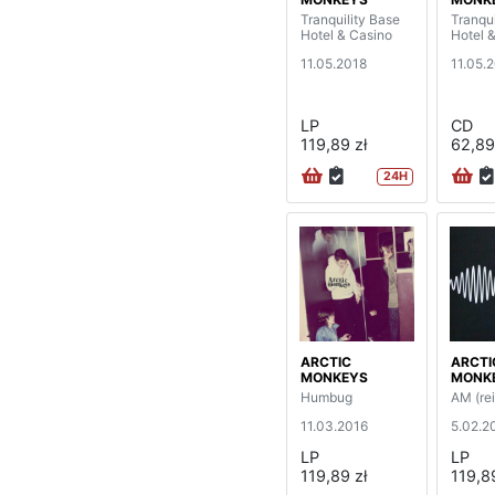
Tranquility Base
Tranqui
Hotel & Casino
Hotel 
11.05.2018
11.05.
LP
CD
119,89 zł
62,89
24H
ARCTIC
ARCTI
MONKEYS
MONK
Humbug
AM (re
11.03.2016
5.02.2
LP
LP
119,89 zł
119,89