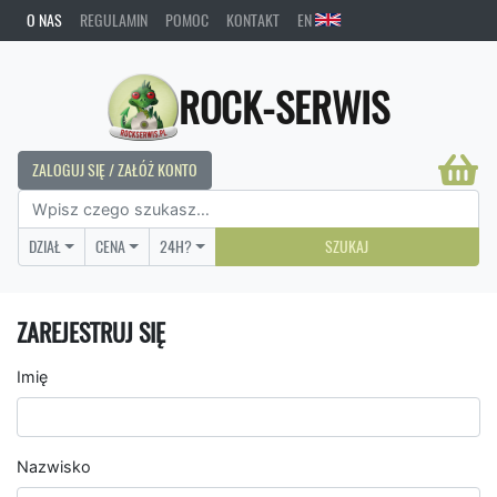
O NAS
REGULAMIN
POMOC
KONTAKT
EN
ROCK-SERWIS
ZALOGUJ SIĘ / ZAŁÓŻ KONTO
DZIAŁ
CENA
24H?
SZUKAJ
ZAREJESTRUJ SIĘ
Imię
Nazwisko