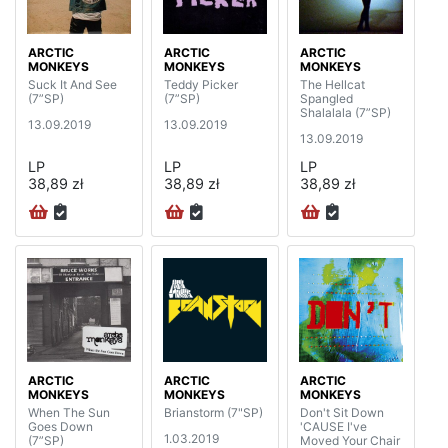
ARCTIC
ARCTIC
ARCTIC
MONKEYS
MONKEYS
MONKEYS
Suck It And See
Teddy Picker
The Hellcat
(7”SP)
(7”SP)
Spangled
Shalalala (7”SP)
13.09.2019
13.09.2019
13.09.2019
LP
LP
LP
38,89 zł
38,89 zł
38,89 zł
ARCTIC
ARCTIC
ARCTIC
MONKEYS
MONKEYS
MONKEYS
When The Sun
Brianstorm (7"SP)
Don't Sit Down
Goes Down
'CAUSE I've
1.03.2019
(7”SP)
Moved Your Chair