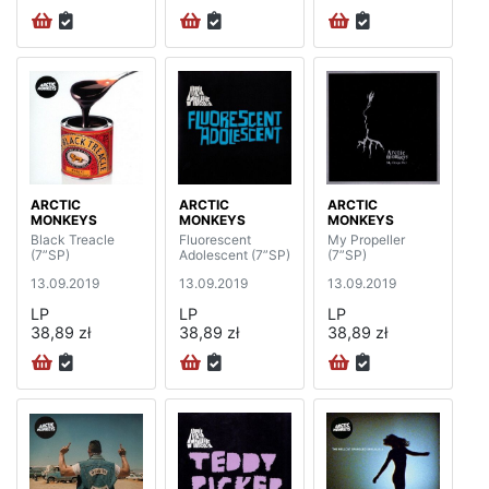
ARCTIC
ARCTIC
ARCTIC
MONKEYS
MONKEYS
MONKEYS
Black Treacle
Fluorescent
My Propeller
(7”SP)
Adolescent (7”SP)
(7”SP)
13.09.2019
13.09.2019
13.09.2019
LP
LP
LP
38,89 zł
38,89 zł
38,89 zł