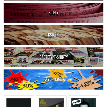
BILETY
KSIĄŻKI
GADŻETY/T-SHIRTY
WYPRZEDAŻ