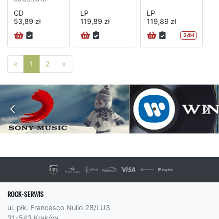
CD
LP
LP
53,89 zł
119,89 zł
119,89 zł
24H
Poprzednia strona
Następna strona
«
1
2
»
ROCK-SERWIS
ul. płk. Francesco Nullo 28/LU3
31-543 Kraków