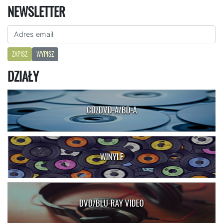
NEWSLETTER
ZAPISZ
WYPISZ
DZIAŁY
CD/DVD-A/BD-A
WINYLE
DVD/BLU-RAY VIDEO