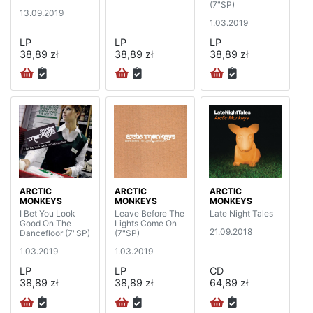
(7"SP)
13.09.2019
1.03.2019
LP
LP
LP
38,89 zł
38,89 zł
38,89 zł
ARCTIC
ARCTIC
ARCTIC
MONKEYS
MONKEYS
MONKEYS
I Bet You Look
Leave Before The
Late Night Tales
Good On The
Lights Come On
21.09.2018
Dancefloor (7"SP)
(7"SP)
1.03.2019
1.03.2019
LP
LP
CD
38,89 zł
38,89 zł
64,89 zł