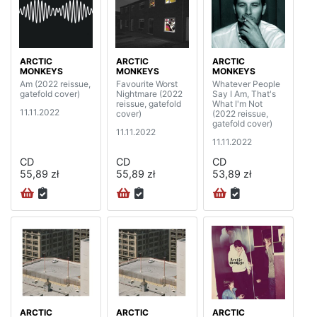
ARCTIC
ARCTIC
ARCTIC
MONKEYS
MONKEYS
MONKEYS
Am (2022 reissue,
Favourite Worst
Whatever People
gatefold cover)
Nightmare (2022
Say I Am, That's
reissue, gatefold
What I'm Not
11.11.2022
cover)
(2022 reissue,
gatefold cover)
11.11.2022
11.11.2022
CD
CD
CD
55,89 zł
55,89 zł
53,89 zł
ARCTIC
ARCTIC
ARCTIC