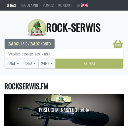
O NAS
REGULAMIN
POMOC
KONTAKT
EN
ROCK-SERWIS
ZALOGUJ SIĘ / ZAŁÓŻ KONTO
DZIAŁ
CENA
24H?
SZUKAJ
ROCKSERWIS.FM
POSŁUCHAJ NASZEGO RADIA