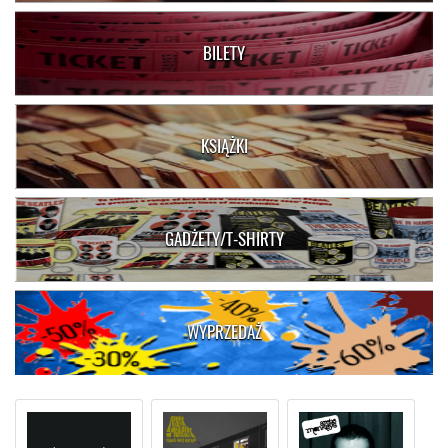
BILETY
KSIĄŻKI
GADŻETY/T-SHIRTY
WYPRZEDAŻ