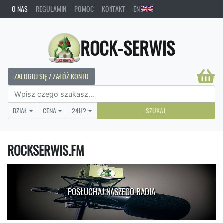
O NAS
REGULAMIN
POMOC
KONTAKT
EN
ROCK-SERWIS
ZALOGUJ SIĘ / ZAŁÓŻ KONTO
DZIAŁ
CENA
24H?
SZUKAJ
ROCKSERWIS.FM
POSŁUCHAJ NASZEGO RADIA