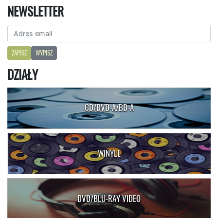
NEWSLETTER
ZAPISZ
WYPISZ
DZIAŁY
CD/DVD-A/BD-A
WINYLE
DVD/BLU-RAY VIDEO