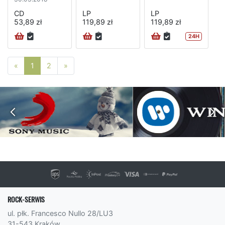
CD
LP
LP
53,89 zł
119,89 zł
119,89 zł
24H
Poprzednia strona
Następna strona
«
1
2
»
ROCK-SERWIS
ul. płk. Francesco Nullo 28/LU3
31-543 Kraków