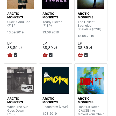
ARCTIC
ARCTIC
ARCTIC
MONKEYS
MONKEYS
MONKEYS
Suck It And See
Teddy Picker
The Hellcat
(7”SP)
(7”SP)
Spangled
Shalalala (7”SP)
13.09.2019
13.09.2019
13.09.2019
LP
LP
LP
38,89 zł
38,89 zł
38,89 zł
ARCTIC
ARCTIC
ARCTIC
MONKEYS
MONKEYS
MONKEYS
When The Sun
Brianstorm (7"SP)
Don't Sit Down
Goes Down
'CAUSE I've
1.03.2019
(7”SP)
Moved Your Chair