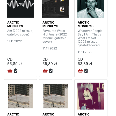
ARCTIC
ARCTIC
ARCTIC
MONKEYS
MONKEYS
MONKEYS
Am (2022 reissue,
Favourite Worst
Whatever People
gatefold cover)
Nightmare (2022
Say I Am, That's
reissue, gatefold
What I'm Not
11.11.2022
cover)
(2022 reissue,
gatefold cover)
11.11.2022
11.11.2022
CD
CD
CD
55,89 zł
55,89 zł
53,89 zł
ARCTIC
ARCTIC
ARCTIC