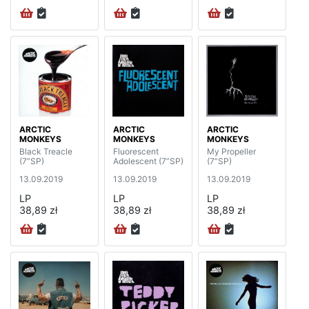
ARCTIC
ARCTIC
ARCTIC
MONKEYS
MONKEYS
MONKEYS
Black Treacle
Fluorescent
My Propeller
(7”SP)
Adolescent (7”SP)
(7”SP)
13.09.2019
13.09.2019
13.09.2019
LP
LP
LP
38,89 zł
38,89 zł
38,89 zł