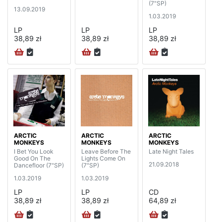
(7"SP)
13.09.2019
1.03.2019
LP
LP
LP
38,89 zł
38,89 zł
38,89 zł
ARCTIC
ARCTIC
ARCTIC
MONKEYS
MONKEYS
MONKEYS
I Bet You Look
Leave Before The
Late Night Tales
Good On The
Lights Come On
21.09.2018
Dancefloor (7"SP)
(7"SP)
1.03.2019
1.03.2019
LP
LP
CD
38,89 zł
38,89 zł
64,89 zł