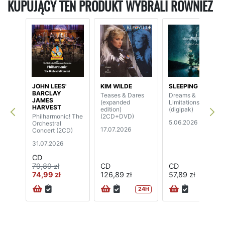
KUPUJĄCY TEN PRODUKT WYBRALI RÓWNIEŻ
JOHN LEES'
KIM WILDE
SLEEPING PULSE
BARCLAY
Teases & Dares
Dreams &
JAMES
(expanded
Limitations
HARVEST
edition)
(digipak)
Philharmonic! The
(2CD+DVD)
5.06.2026
Orchestral
17.07.2026
Concert (2CD)
31.07.2026
CD
79,89 zł
CD
CD
74,99 zł
126,89 zł
57,89 zł
24H
72H