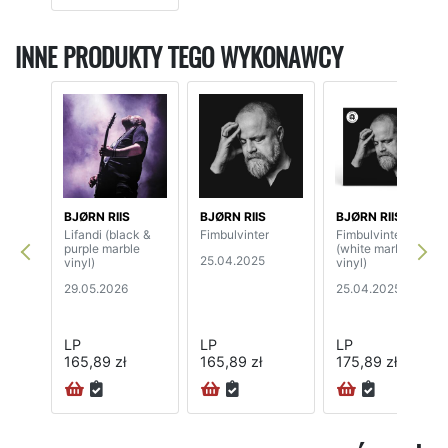
INNE PRODUKTY TEGO WYKONAWCY
BJØRN RIIS
BJØRN RIIS
BJØRN RIIS
Lifandi (black &
Fimbulvinter
Fimbulvinter
purple marble
(white marble
25.04.2025
vinyl)
vinyl)
29.05.2026
25.04.2025
LP
LP
LP
165,89 zł
165,89 zł
175,89 zł
24H