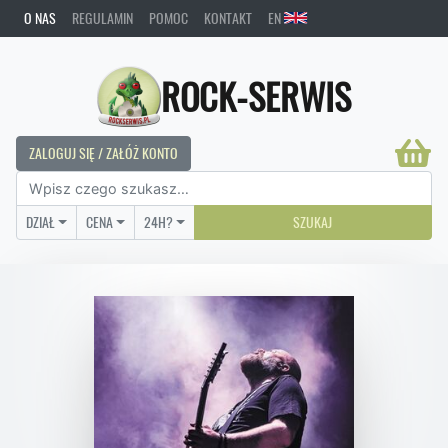
O NAS
REGULAMIN
POMOC
KONTAKT
EN
ROCK-SERWIS
ZALOGUJ SIĘ / ZAŁÓŻ KONTO
DZIAŁ
CENA
24H?
SZUKAJ