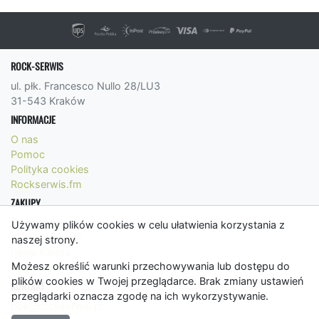
ROCK-SERWIS
ul. płk. Francesco Nullo 28/LU3
31-543 Kraków
INFORMACJE
O nas
Pomoc
Polityka cookies
Rockserwis.fm
ZAKUPY
Formy płatności
Używamy plików cookies w celu ułatwienia korzystania z
Koszty wysyłki
naszej strony.
Panel Klienta
Możesz określić warunki przechowywania lub dostępu do
Regulamin
plików cookies w Twojej przeglądarce. Brak zmiany ustawień
KONTAKT
przeglądarki oznacza zgodę na ich wykorzystywanie.
bok@rockserwis.pl