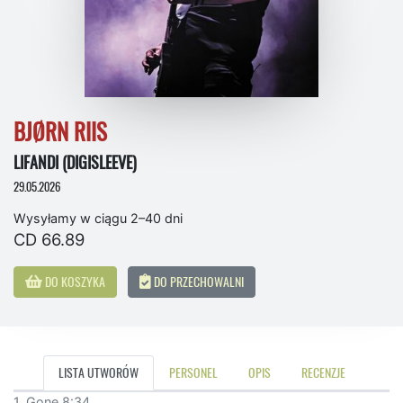
BJØRN RIIS
LIFANDI (DIGISLEEVE)
29.05.2026
Wysyłamy w ciągu 2–40 dni
CD 66.89
DO KOSZYKA
DO PRZECHOWALNI
LISTA UTWORÓW
PERSONEL
OPIS
RECENZJE
1. Gone 8:34