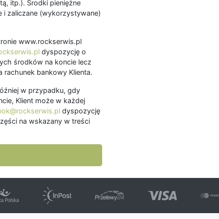
ą, itp.). Środki pieniężne
 i zaliczane (wykorzystywane)
.
 stronie www.rockserwis.pl
ckserwis.pl
dyspozycję o
ch środków na koncie lecz
 rachunek bankowy Klienta.
później w przypadku, gdy
cie, Klient może w każdej
bok@rockserwis.pl
dyspozycję
zęści na wskazany w treści