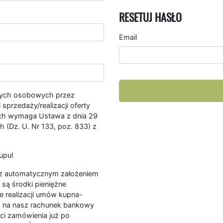
RESETUJ HASŁO
Email
nych osobowych przez
przedaży/realizacji oferty
ych wymaga Ustawa z dnia 29
 (Dz. U. Nr 133, poz. 833) z
upu!
ę z automatycznym założeniem
są środki pieniężne
e realizacji umów kupna-
a na nasz rachunek bankowy
ści zamówienia już po