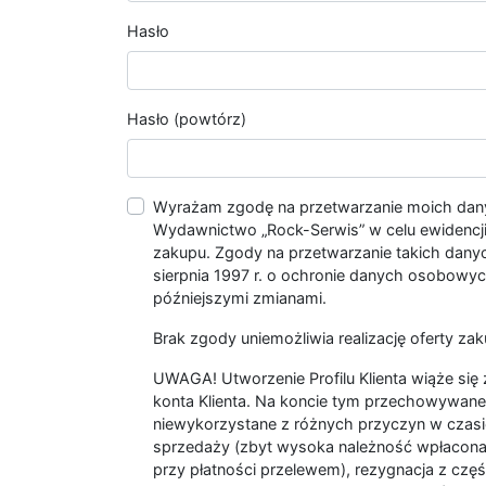
Hasło
Hasło (powtórz)
Wyrażam zgodę na przetwarzanie moich da
Wydawnictwo „Rock-Serwis” w celu ewidencji s
zakupu. Zgody na przetwarzanie takich dan
sierpnia 1997 r. o ochronie danych osobowych
późniejszymi zmianami.
Brak zgody uniemożliwia realizację oferty zak
UWAGA! Utworzenie Profilu Klienta wiąże si
konta Klienta. Na koncie tym przechowywane 
niewykorzystane z różnych przyczyn w czasi
sprzedaży (zbyt wysoka należność wpłacon
przy płatności przelewem), rezygnacja z czę