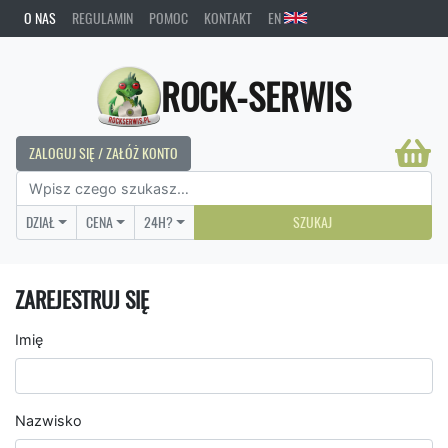
O NAS
REGULAMIN
POMOC
KONTAKT
EN
ROCK-SERWIS
ZALOGUJ SIĘ / ZAŁÓŻ KONTO
DZIAŁ
CENA
24H?
SZUKAJ
ZAREJESTRUJ SIĘ
Imię
Nazwisko