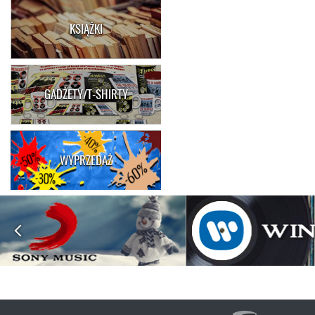
KSIĄŻKI
GADŻETY/T-SHIRTY
WYPRZEDAŻ