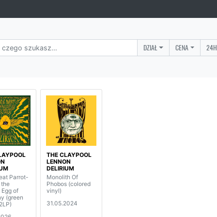
DZIAŁ
CENA
24H
LAYPOOL
THE CLAYPOOL
ON
LENNON
IUM
DELIRIUM
eat Parrot-
Monolith Of
 the
Phobos (colored
 Egg of
vinyl)
y (green
31.05.2024
(2LP)
2026