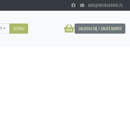
BOK@ROCKSERWIS.PL
?
SZUKAJ
ZALOGUJ SIĘ / ZAŁÓŻ KONTO