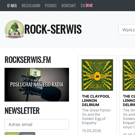
O NAS
REGULAMIN
POMOC
KONTAKT
EN
ROCK-SERWIS
ROCKSERWIS.FM
POSŁUCHAJ NASZEGO RADIA
THE CLAYPOOL
THE C
LENNON
LENN
DELIRIUM
DELIR
NEWSLETTER
The Great Parrot-
The Gr
Ox and the
Ox and
Golden Egg of
Golden
Empathy
Empath
vinyl) 
15.05.2026
15.05.