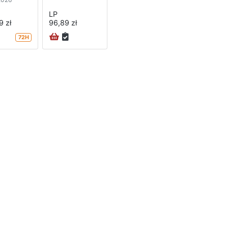
LP
9 zł
96,89 zł
72H
na