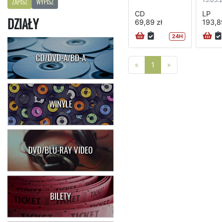
ZAPISZ
WYPISZ
CD
LP
DZIAŁY
69,89 zł
193,8
24H
CD/DVD-A/BD-A
Poprzednia strona
Następna stro
«
1
»
WINYLE
DVD/BLU-RAY VIDEO
BILETY