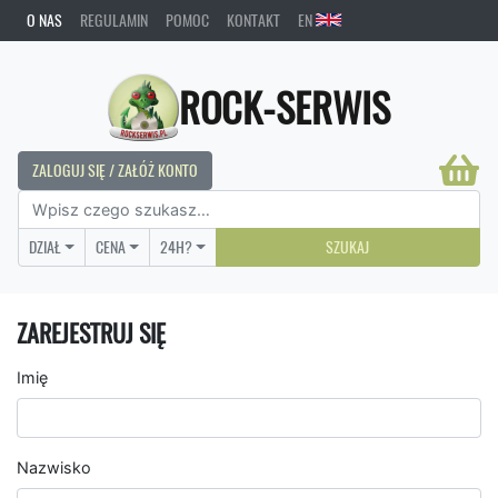
O NAS
REGULAMIN
POMOC
KONTAKT
EN
ROCK-SERWIS
ZALOGUJ SIĘ / ZAŁÓŻ KONTO
DZIAŁ
CENA
24H?
SZUKAJ
ZAREJESTRUJ SIĘ
Imię
Nazwisko