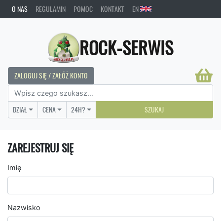
O NAS
REGULAMIN
POMOC
KONTAKT
EN
ROCK-SERWIS
ZALOGUJ SIĘ / ZAŁÓŻ KONTO
DZIAŁ
CENA
24H?
SZUKAJ
ZAREJESTRUJ SIĘ
Imię
Nazwisko