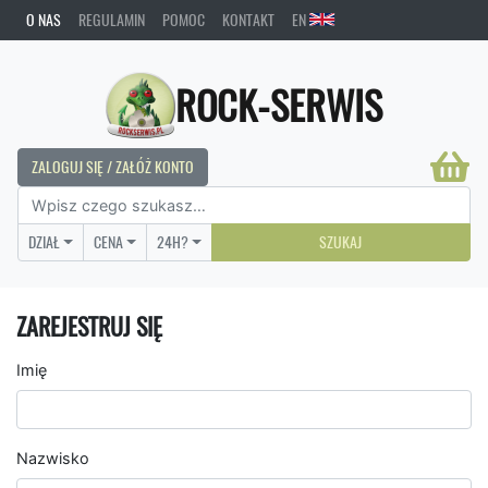
O NAS
REGULAMIN
POMOC
KONTAKT
EN
ROCK-SERWIS
ZALOGUJ SIĘ / ZAŁÓŻ KONTO
DZIAŁ
CENA
24H?
SZUKAJ
ZAREJESTRUJ SIĘ
Imię
Nazwisko