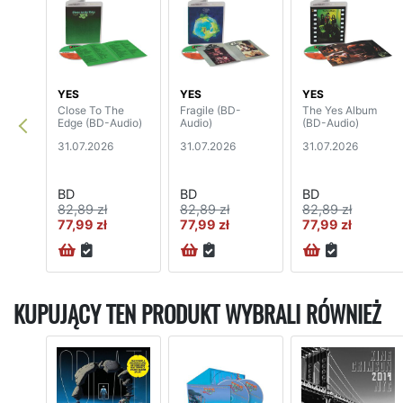
YES
YES
YES
Close To The
Fragile (BD-
The Yes Album
Edge (BD-Audio)
Audio)
(BD-Audio)
31.07.2026
31.07.2026
31.07.2026
BD
BD
BD
82,89 zł
82,89 zł
82,89 zł
77,99 zł
77,99 zł
77,99 zł
KUPUJĄCY TEN PRODUKT WYBRALI RÓWNIEŻ