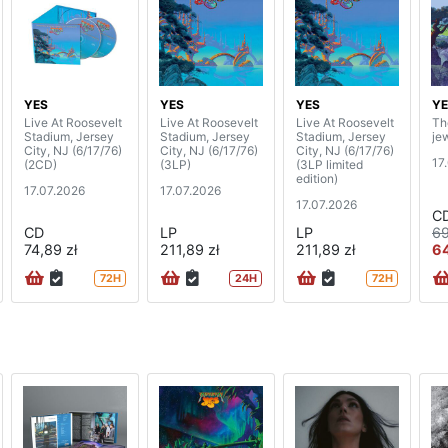
YES
YES
YES
YE
Live At Roosevelt
Live At Roosevelt
Live At Roosevelt
Th
Stadium, Jersey
Stadium, Jersey
Stadium, Jersey
je
City, NJ (6/17/76)
City, NJ (6/17/76)
City, NJ (6/17/76)
17
(2CD)
(3LP)
(3LP limited
edition)
17.07.2026
17.07.2026
17.07.2026
C
CD
LP
LP
69
74,89 zł
211,89 zł
211,89 zł
64
72H
24H
72H