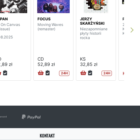
APAN
FOCUS
JERZY
PETER H
SKARŻYŃSKI
l On Canvas
Moving Waves
26.09.20
issue)
(remaster)
Niezapomniane
Kraków
płyty historii
Klub Stud
08.2025
rocka
D
CD
KS
,89 zł
52,89 zł
32,85 zł
KUP BILET
24H
24H
KONTAKT