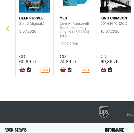
DEEP PURPLE
YES
KING CRIMSON
Splat! (digipak)
Live At Roosevelt
2014 NYC (2CD)
Stadium, Jersey
3.07.2026
10.07.2026
City, NJ (6/17/76)
(2CD)
17.07.2026
CD
CD
CD
60,89 zł
74,89 zł
69,89 zł
72H
72H
ROCK-SERWIS
INFORMACJE