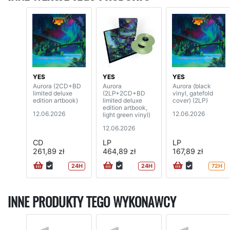
YES
YES
YES
Aurora (2CD+BD
Aurora
Aurora (black
limited deluxe
(2LP+2CD+BD
vinyl, gatefold
edition artbook)
limited deluxe
cover) (2LP)
edition artbook,
12.06.2026
12.06.2026
light green vinyl)
12.06.2026
CD
LP
LP
261,89 zł
464,89 zł
167,89 zł
24H
24H
72H
INNE PRODUKTY TEGO WYKONAWCY