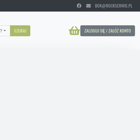
BOK@ROCKSERWIS.PL
?
SZUKAJ
ZALOGUJ SIĘ / ZAŁÓŻ KONTO