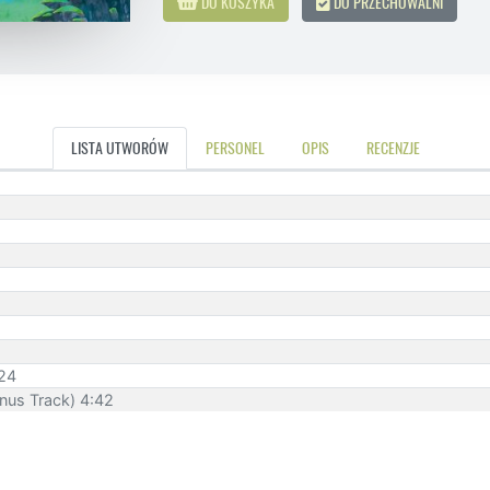
DO KOSZYKA
DO PRZECHOWALNI
LISTA UTWORÓW
PERSONEL
OPIS
RECENZJE
:24
onus Track) 4:42