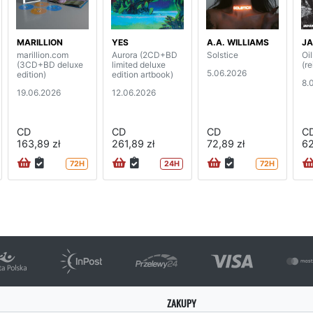
MARILLION
YES
A.A. WILLIAMS
J
marillion.com
Aurora (2CD+BD
Solstice
Oi
(3CD+BD deluxe
limited deluxe
(re
5.06.2026
edition)
edition artbook)
8.
19.06.2026
12.06.2026
CD
CD
CD
C
163,89 zł
261,89 zł
72,89 zł
62
72H
24H
72H
ZAKUPY