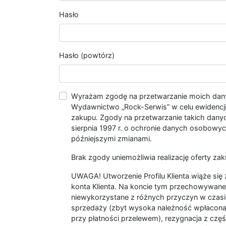
Hasło
Hasło (powtórz)
Wyrażam zgodę na przetwarzanie moich da
Wydawnictwo „Rock-Serwis” w celu ewidencji s
zakupu. Zgody na przetwarzanie takich dan
sierpnia 1997 r. o ochronie danych osobowych
późniejszymi zmianami.
Brak zgody uniemożliwia realizację oferty zak
UWAGA! Utworzenie Profilu Klienta wiąże si
konta Klienta. Na koncie tym przechowywane 
niewykorzystane z różnych przyczyn w czasi
sprzedaży (zbyt wysoka należność wpłacon
przy płatności przelewem), rezygnacja z czę