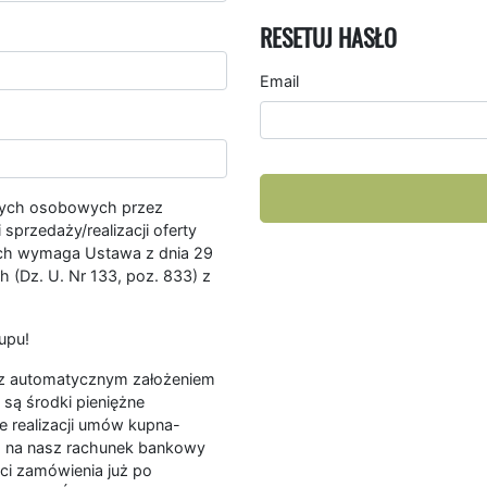
RESETUJ HASŁO
Email
nych osobowych przez
przedaży/realizacji oferty
ych wymaga Ustawa z dnia 29
 (Dz. U. Nr 133, poz. 833) z
upu!
ę z automatycznym założeniem
są środki pieniężne
e realizacji umów kupna-
a na nasz rachunek bankowy
ści zamówienia już po