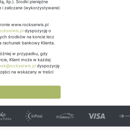
ą, itp.). Środki pieniężne
 i zaliczane (wykorzystywane)
.
 stronie www.rockserwis.pl
ckserwis.pl
dyspozycję o
ch środków na koncie lecz
 rachunek bankowy Klienta.
później w przypadku, gdy
cie, Klient może w każdej
bok@rockserwis.pl
dyspozycję
zęści na wskazany w treści