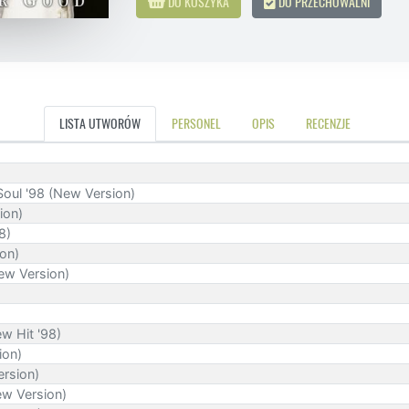
DO KOSZYKA
DO PRZECHOWALNI
LISTA UTWORÓW
PERSONEL
OPIS
RECENZJE
Soul '98 (New Version)
ion)
8)
ion)
ew Version)
ew Hit '98)
ion)
ersion)
ew Version)