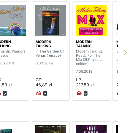
ODERN
MODERN
MODERN
MODERN
LKING
TALKING
TALKING
TALKING
mantic Warriors
In The Garden Of
Modern Talking:
Back For
issue)
Venus (reissue)
Ready For The
(2LP) (20
Mix (2LP special
anniversa
.06.2019
8.03.2019
edition)
edition)
7.09.2018
15.06.201
D
CD
LP
LP
,89 zł
46,89 zł
217,89 zł
217,89 z