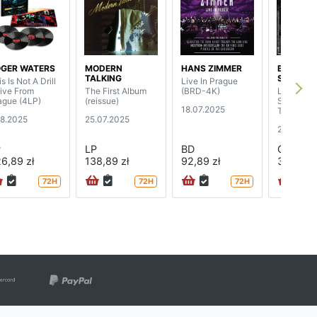
GER WATERS
MODERN
HANS ZIMMER
BRUCE
TALKING
SPRINGS
s Is Not A Drill
Live In Prague
Live From
The First Album
(BRD-4K)
Lost And 
ague (4LP)
(reissue)
Selection
18.07.2025
The Lost 
08.2025
25.07.2025
27.06.20
P
LP
BD
CD
6,89 zł
138,89 zł
92,89 zł
39,89 zł
72H
72H
72H