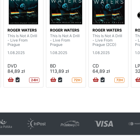
ROGER WATERS
ROGER WATERS
ROGER WATERS
RO
This Is Not A Drill
This Is Not A Drill
This Is Not A Drill
Thi
- Live From
- Live From
- Live From
- 
Prague
Prague
Prague (2CD)
Pr
1.08.2025
1.08.2025
1.08.2025
1.
DVD
BD
CD
L
84,89 zł
113,89 zł
64,89 zł
32
24H
72H
72H