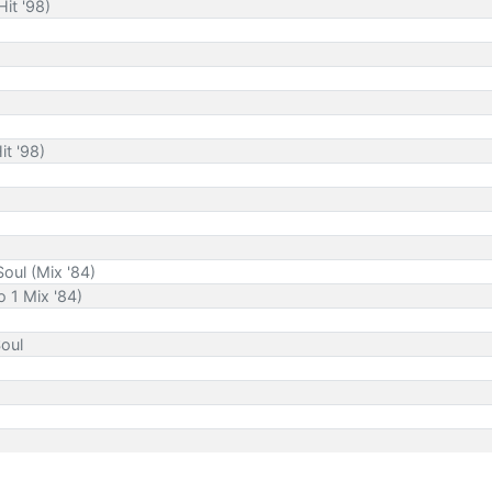
it '98)
it '98)
Soul (Mix '84)
 1 Mix '84)
Soul