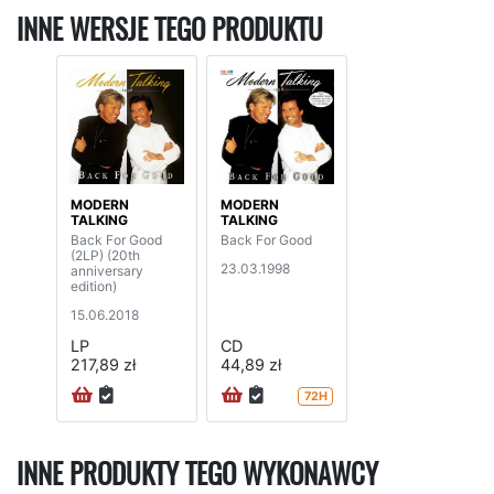
INNE WERSJE TEGO PRODUKTU
MODERN
MODERN
TALKING
TALKING
Back For Good
Back For Good
(2LP) (20th
23.03.1998
anniversary
edition)
15.06.2018
LP
CD
217,89 zł
44,89 zł
72H
INNE PRODUKTY TEGO WYKONAWCY