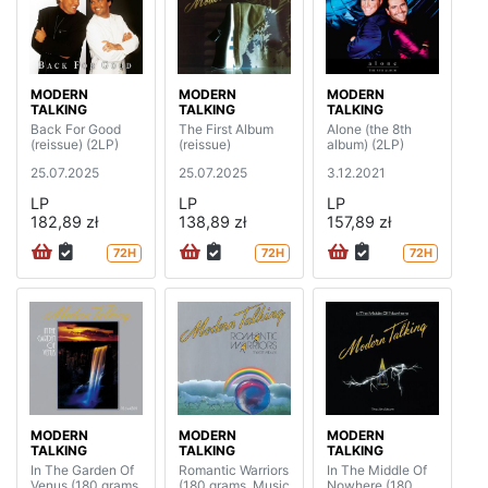
MODERN
MODERN
MODERN
TALKING
TALKING
TALKING
Back For Good
The First Album
Alone (the 8th
(reissue) (2LP)
(reissue)
album) (2LP)
25.07.2025
25.07.2025
3.12.2021
LP
LP
LP
182,89 zł
138,89 zł
157,89 zł
72H
72H
72H
MODERN
MODERN
MODERN
TALKING
TALKING
TALKING
In The Garden Of
Romantic Warriors
In The Middle Of
Venus (180 grams,
(180 grams, Music
Nowhere (180