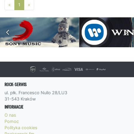
Poprzednia strona
Następna strona
«
1
»
ROCK-SERWIS
ul. płk. Francesco Nullo 28/LU3
31-543 Kraków
INFORMACJE
O nas
Pomoc
Polityka cookies
Rockserwis.fm