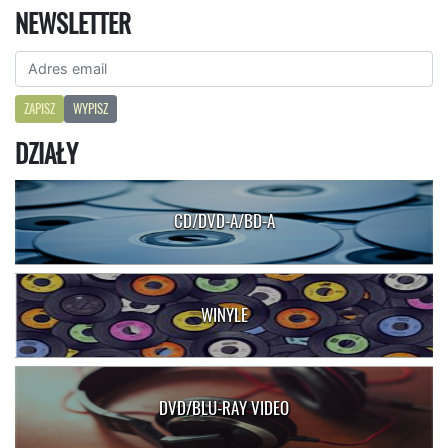
NEWSLETTER
ZAPISZ
WYPISZ
DZIAŁY
CD/DVD-A/BD-A
WINYLE
DVD/BLU-RAY VIDEO