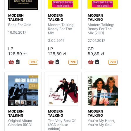
MODERN
MODERN
MODERN
TALKING
TALKING
TALKING
Back For Gold
Modern Talking:
Modern Talking:
Ready For The
Ready For The
16.06.2017
Mix
Mix (2CD)
3.02.2017
27.01.2017
LP
LP
CD
128,89 zł
128,89 zł
59,89 zł
72H
72H
72H
MODERN
MODERN
MODERN
TALKING
TALKING
TALKING
Original Album
The Very Best Of
You're My Heart,
Classics (5CD)
(2CD deluxe
You're My Soul
edition)