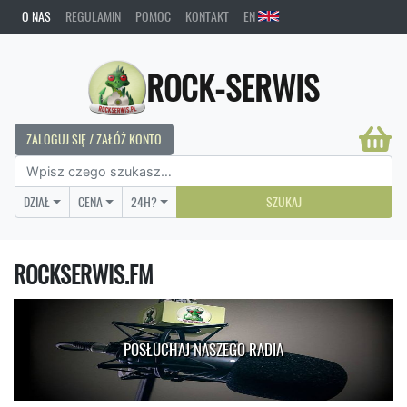
O NAS
REGULAMIN
POMOC
KONTAKT
EN
ROCK-SERWIS
ZALOGUJ SIĘ / ZAŁÓŻ KONTO
DZIAŁ
CENA
24H?
SZUKAJ
ROCKSERWIS.FM
POSŁUCHAJ NASZEGO RADIA