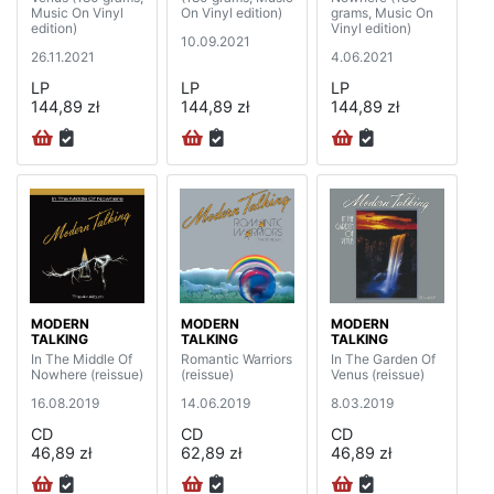
Music On Vinyl
On Vinyl edition)
grams, Music On
edition)
Vinyl edition)
10.09.2021
26.11.2021
4.06.2021
LP
LP
LP
144,89 zł
144,89 zł
144,89 zł
MODERN
MODERN
MODERN
TALKING
TALKING
TALKING
In The Middle Of
Romantic Warriors
In The Garden Of
Nowhere (reissue)
(reissue)
Venus (reissue)
16.08.2019
14.06.2019
8.03.2019
CD
CD
CD
46,89 zł
62,89 zł
46,89 zł