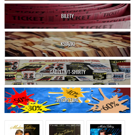
BILETY
KSIĄŻKI
GADŻETY/T-SHIRTY
WYPRZEDAŻ