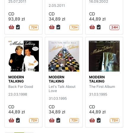
25.07.2011
16.09.2002
2.05.2011
CD
CD
CD
93,89 zł
34,89 zł
44,89 zł
72H
72H
24H
MODERN
MODERN
MODERN
TALKING
TALKING
TALKING
Back For Good
Let's Talk About
The First Album
Love
23.03.1998
31.03.1995
31.03.1995
CD
CD
CD
44,89 zł
34,89 zł
44,89 zł
72H
72H
72H