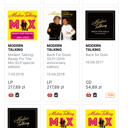
MODERN
MODERN
MODERN
TALKING
TALKING
TALKING
Modern Talking:
Back For Good
Back for Gold
Ready For The
(2LP) (20th
16.06.2017
Mix (2LP special
anniversary
edition)
edition)
7.09.2018
15.06.2018
LP
LP
CD
217,89 zł
217,89 zł
54,89 zł
72H