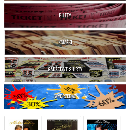
BILETY
KSIĄŻKI
GADŻETY/T-SHIRTY
WYPRZEDAŻ