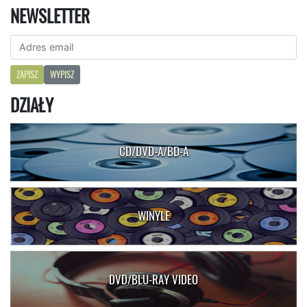
NEWSLETTER
ZAPISZ
WYPISZ
DZIAŁY
CD/DVD-A/BD-A
WINYLE
DVD/BLU-RAY VIDEO