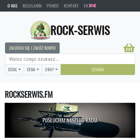
O NAS
REGULAMIN
POMOC
KONTAKT
EN
ROCK-SERWIS
ZALOGUJ SIĘ / ZAŁÓŻ KONTO
DZIAŁ
CENA
24H?
SZUKAJ
ROCKSERWIS.FM
POSŁUCHAJ NASZEGO RADIA