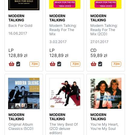
MODERN
MODERN
MODERN
TALKING
TALKING
TALKING
Back For Gold
Modern Talking:
Modern Talking:
Ready For The
Ready For The
16.06.2017
Mix
Mix (2CD)
3.02.2017
27.01.2017
LP
LP
CD
128,89 zł
128,89 zł
59,89 zł
72H
72H
72H
MODERN
MODERN
MODERN
TALKING
TALKING
TALKING
Original Album
The Very Best Of
You're My Heart,
Classics (5CD)
(2CD deluxe
You're My Soul
edition)