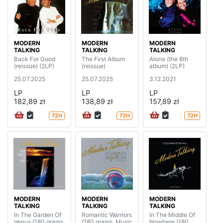
MODERN
MODERN
MODERN
TALKING
TALKING
TALKING
Back For Good
The First Album
Alone (the 8th
(reissue) (2LP)
(reissue)
album) (2LP)
25.07.2025
25.07.2025
3.12.2021
LP
LP
LP
182,89 zł
138,89 zł
157,89 zł
72H
72H
72H
MODERN
MODERN
MODERN
TALKING
TALKING
TALKING
In The Garden Of
Romantic Warriors
In The Middle Of
Venus (180 grams,
(180 grams, Music
Nowhere (180