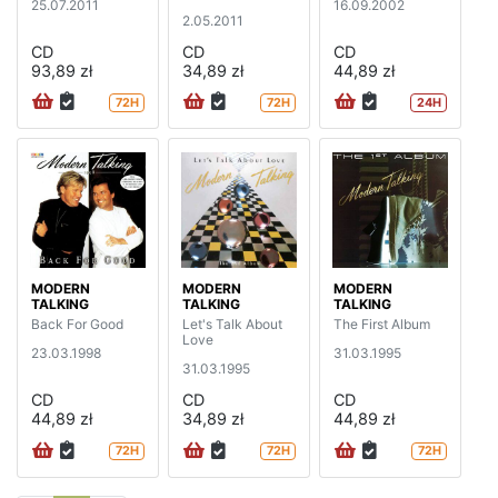
25.07.2011
16.09.2002
2.05.2011
CD
CD
CD
93,89 zł
34,89 zł
44,89 zł
72H
72H
24H
MODERN
MODERN
MODERN
TALKING
TALKING
TALKING
Back For Good
Let's Talk About
The First Album
Love
23.03.1998
31.03.1995
31.03.1995
CD
CD
CD
44,89 zł
34,89 zł
44,89 zł
72H
72H
72H