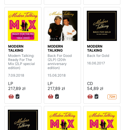
MODERN
MODERN
MODERN
TALKING
TALKING
TALKING
Modern Talking:
Back For Good
Back for Gold
Ready For The
(2LP) (20th
16.06.2017
Mix (2LP special
anniversary
edition)
edition)
7.09.2018
15.06.2018
LP
LP
CD
217,89 zł
217,89 zł
54,89 zł
72H