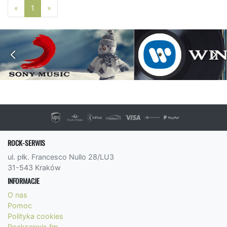
Poprzednia strona
Następna strona
«
1
»
ROCK-SERWIS
ul. płk. Francesco Nullo 28/LU3
31-543 Kraków
INFORMACJE
O nas
Pomoc
Polityka cookies
Rockserwis.fm