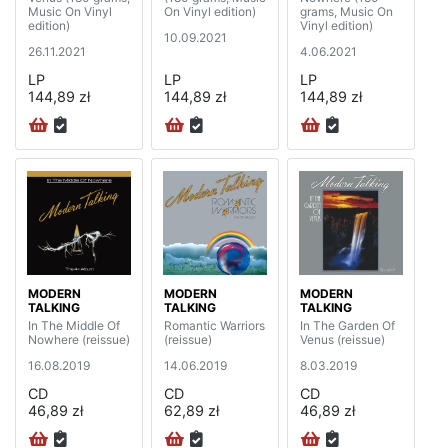
Music On Vinyl
On Vinyl edition)
grams, Music On
edition)
Vinyl edition)
10.09.2021
26.11.2021
4.06.2021
LP
LP
LP
144,89 zł
144,89 zł
144,89 zł
MODERN
MODERN
MODERN
TALKING
TALKING
TALKING
In The Middle Of
Romantic Warriors
In The Garden Of
Nowhere (reissue)
(reissue)
Venus (reissue)
16.08.2019
14.06.2019
8.03.2019
CD
CD
CD
46,89 zł
62,89 zł
46,89 zł