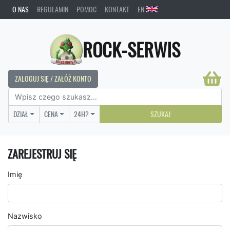
O NAS
REGULAMIN
POMOC
KONTAKT
EN
ROCK-SERWIS
ZALOGUJ SIĘ / ZAŁÓŻ KONTO
DZIAŁ
CENA
24H?
SZUKAJ
ZAREJESTRUJ SIĘ
Imię
Nazwisko