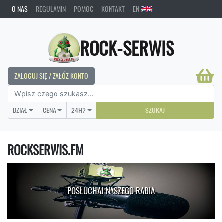
O NAS
REGULAMIN
POMOC
KONTAKT
EN
ROCK-SERWIS
ZALOGUJ SIĘ / ZAŁÓŻ KONTO
DZIAŁ
CENA
24H?
SZUKAJ
ROCKSERWIS.FM
POSŁUCHAJ NASZEGO RADIA