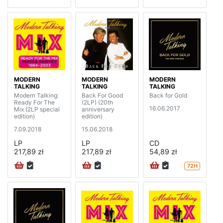
MODERN
MODERN
MODERN
TALKING
TALKING
TALKING
Modern Talking:
Back For Good
Back for Gold
Ready For The
(2LP) (20th
16.06.2017
Mix (2LP special
anniversary
edition)
edition)
7.09.2018
15.06.2018
LP
LP
CD
217,89 zł
217,89 zł
54,89 zł
72H