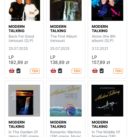
MODERN
MODERN
MODERN
TALKING
TALKING
TALKING
Back For Good
The First Album
Alone (the 8th
(reissue) (2LP)
(reissue)
album) (2LP)
25.07.2025
25.07.2025
3.12.2021
LP
LP
LP
182,89 zł
138,89 zł
157,89 zł
72H
72H
72H
MODERN
MODERN
MODERN
TALKING
TALKING
TALKING
In The Garden Of
Romantic Warriors
In The Middle Of
Venus (180 grams,
(180 grams, Music
Nowhere (180