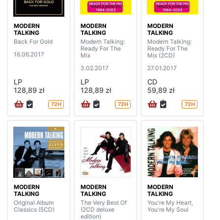
MODERN
MODERN
MODERN
TALKING
TALKING
TALKING
Back For Gold
Modern Talking:
Modern Talking:
Ready For The
Ready For The
16.06.2017
Mix
Mix (2CD)
3.02.2017
27.01.2017
LP
LP
CD
128,89 zł
128,89 zł
59,89 zł
72H
72H
72H
MODERN
MODERN
MODERN
TALKING
TALKING
TALKING
Original Album
The Very Best Of
You're My Heart,
Classics (5CD)
(2CD deluxe
You're My Soul
edition)