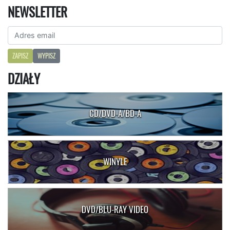
NEWSLETTER
ZAPISZ
WYPISZ
DZIAŁY
CD/DVD-A/BD-A
WINYLE
DVD/BLU-RAY VIDEO