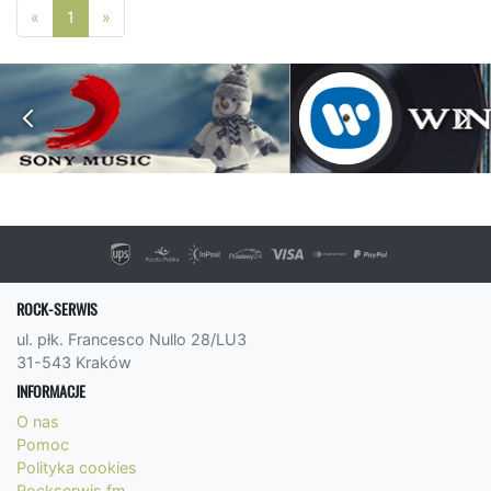
Poprzednia strona
Następna strona
«
1
»
ROCK-SERWIS
ul. płk. Francesco Nullo 28/LU3
31-543 Kraków
INFORMACJE
O nas
Pomoc
Polityka cookies
Rockserwis.fm