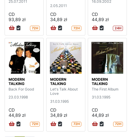
25.07.2011
16.09.2002
2.05.2011
CD
CD
CD
93,89 zł
34,89 zł
44,89 zł
72H
72H
24H
MODERN
MODERN
MODERN
TALKING
TALKING
TALKING
Back For Good
Let's Talk About
The First Album
Love
23.03.1998
31.03.1995
31.03.1995
CD
CD
CD
44,89 zł
34,89 zł
44,89 zł
72H
72H
72H