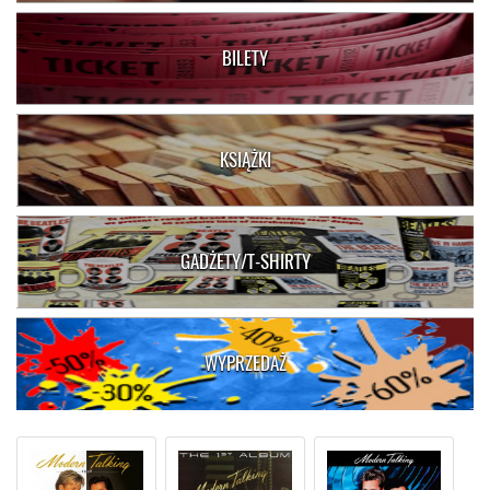
BILETY
KSIĄŻKI
GADŻETY/T-SHIRTY
WYPRZEDAŻ