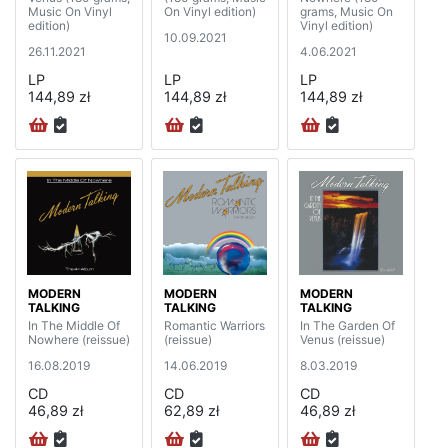
Music On Vinyl
On Vinyl edition)
grams, Music On
edition)
Vinyl edition)
10.09.2021
26.11.2021
4.06.2021
LP
LP
LP
144,89 zł
144,89 zł
144,89 zł
MODERN
MODERN
MODERN
TALKING
TALKING
TALKING
In The Middle Of
Romantic Warriors
In The Garden Of
Nowhere (reissue)
(reissue)
Venus (reissue)
16.08.2019
14.06.2019
8.03.2019
CD
CD
CD
46,89 zł
62,89 zł
46,89 zł