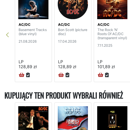
AC/DC
AC/DC
AC/DC
Basement Tracks
Bon Scott (picture
The Rock ‘N’
(blue vinyl)
disc)
Roots Of AC/DC
(transparent vinyl)
21.08.2026
17.04.2026
7.11.2025
LP
LP
LP
128,89 zł
128,89 zł
101,89 zł
KUPUJĄCY TEN PRODUKT WYBRALI RÓWNIEŻ