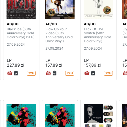
AC/DC
AC/DC
AC/DC
A
Black Ice (50th
Blow Up Your
Flick Of The
Fl
Anniversary Gold
Video (50th
Switch (50th
(5
Color Vinyl) (2LP)
Anniversary Gold
Anniversary Gold
Go
Color Vinyl)
Color Vinyl)
27.09.2024
27
27.09.2024
27.09.2024
LP
LP
LP
L
227,89 zł
157,89 zł
157,89 zł
15
72H
72H
72H