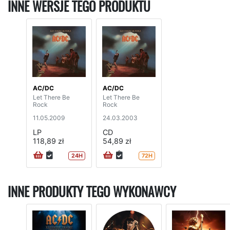
INNE WERSJE TEGO PRODUKTU
AC/DC
AC/DC
Let There Be
Let There Be
Rock
Rock
11.05.2009
24.03.2003
LP
CD
118,89 zł
54,89 zł
24H
72H
INNE PRODUKTY TEGO WYKONAWCY