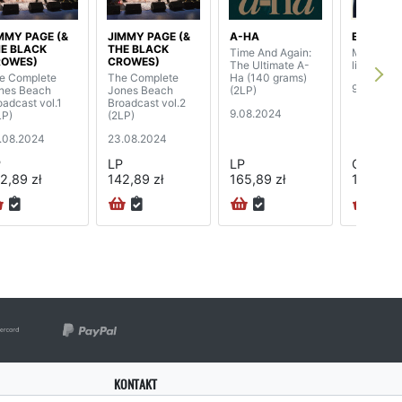
MMY PAGE (&
JIMMY PAGE (&
A-HA
ELVIS PR
E BLACK
THE BLACK
Time And Again:
Memphis 
ROWES)
CROWES)
The Ultimate A-
limited ed
e Complete
The Complete
Ha (140 grams)
9.08.202
nes Beach
Jones Beach
(2LP)
oadcast vol.1
Broadcast vol.2
9.08.2024
LP)
(2LP)
.08.2024
23.08.2024
P
LP
LP
CD
2,89 zł
142,89 zł
165,89 zł
197,89 z
KONTAKT