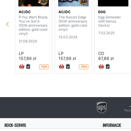
AC/DC
AC/DC
EGG
If You Want Blood,
The Razors Edge
Egg (remaster
You've Got It
(50th anniversary
with bonus
(50th anniversary
edition, gold color
tracks)
edition, gold color
vinyl)
7.02.2025
vinyl)
15.03.2024
21.06.2024
LP
LP
CD
157,89 zł
157,89 zł
67,89 zł
72H
72H
ROCK-SERWIS
INFORMACJE