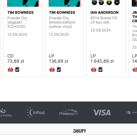
TIM BOWNESS
TIM BOWNESS
IAN ANDERSON
JI
TH
Powder Dry
Powder Dry
8314 Boxed (10
C
(digipak)
(limited edition)
LP box set)
(CD+DVD)
(yellow vinyl)
Th
23.08.2024
Jo
13.09.2024
13.09.2024
Br
(2
23
CD
LP
LP
L
73,89 zł
136,89 zł
1 645,89 zł
14
ZAKUPY