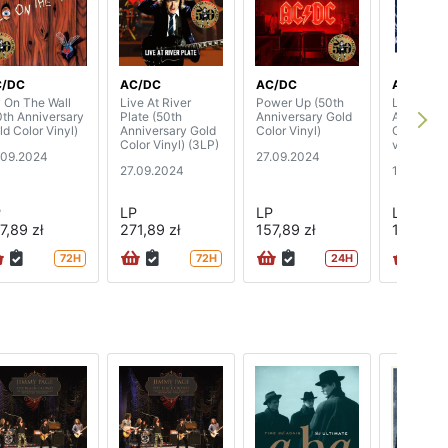
C/DC
AC/DC
AC/DC
AC/DC
y On The Wall
Live At River
Power Up (50th
Live At R
0th Anniversary
Plate (50th
Anniversary Gold
Arena, Da
ld Color Vinyl)
Anniversary Gold
Color Vinyl)
October 1
Color Vinyl) (3LP)
vinyl)
.09.2024
27.09.2024
27.09.2024
13.09.20
P
LP
LP
LP
7,89 zł
271,89 zł
157,89 zł
100,89 z
72H
72H
24H