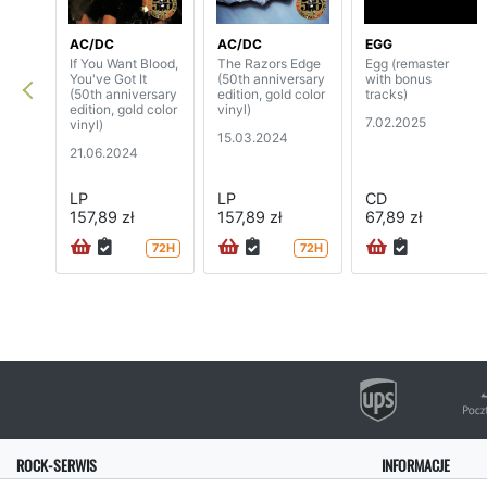
AC/DC
AC/DC
EGG
If You Want Blood,
The Razors Edge
Egg (remaster
You've Got It
(50th anniversary
with bonus
(50th anniversary
edition, gold color
tracks)
edition, gold color
vinyl)
7.02.2025
vinyl)
15.03.2024
21.06.2024
LP
LP
CD
157,89 zł
157,89 zł
67,89 zł
72H
72H
ROCK-SERWIS
INFORMACJE