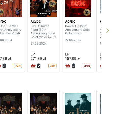
C/DC
AC/DC
AC/DC
AC/DC
y On The Wall
Live At River
Power Up (50th
Live At R
0th Anniversary
Plate (50th
Anniversary Gold
Arena, Da
ld Color Vinyl)
Anniversary Gold
Color Vinyl)
October 1
Color Vinyl) (3LP)
vinyl)
.09.2024
27.09.2024
27.09.2024
13.09.20
P
LP
LP
LP
7,89 zł
271,89 zł
157,89 zł
100,89 z
72H
72H
24H