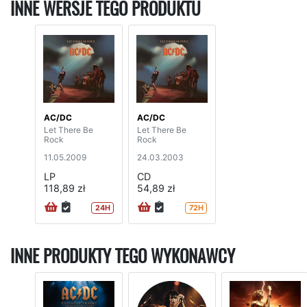
INNE WERSJE TEGO PRODUKTU
AC/DC
AC/DC
Let There Be
Let There Be
Rock
Rock
11.05.2009
24.03.2003
LP
CD
118,89 zł
54,89 zł
24H
72H
INNE PRODUKTY TEGO WYKONAWCY