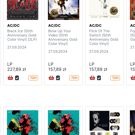
AC/DC
AC/DC
AC/DC
A
Black Ice (50th
Blow Up Your
Flick Of The
Fl
Anniversary Gold
Video (50th
Switch (50th
(5
Color Vinyl) (2LP)
Anniversary Gold
Anniversary Gold
Go
Color Vinyl)
Color Vinyl)
27.09.2024
27
27.09.2024
27.09.2024
LP
LP
LP
L
227,89 zł
157,89 zł
157,89 zł
15
72H
72H
72H