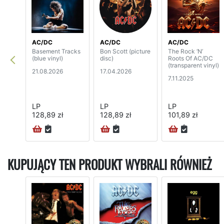
AC/DC
AC/DC
AC/DC
Basement Tracks
Bon Scott (picture
The Rock ‘N’
(blue vinyl)
disc)
Roots Of AC/DC
(transparent vinyl)
21.08.2026
17.04.2026
7.11.2025
LP
LP
LP
128,89 zł
128,89 zł
101,89 zł
KUPUJĄCY TEN PRODUKT WYBRALI RÓWNIEŻ