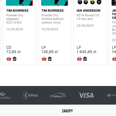
TIM BOWNESS
TIM BOWNESS
IAN ANDERSON
JI
TH
Powder Dry
Powder Dry
8314 Boxed (10
C
(digipak)
(limited edition)
LP box set)
(CD+DVD)
(yellow vinyl)
Th
23.08.2024
Jo
13.09.2024
13.09.2024
Br
(2
23
CD
LP
LP
L
73,89 zł
136,89 zł
1 645,89 zł
14
ZAKUPY