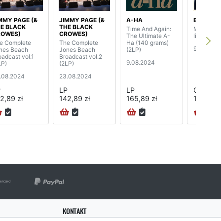
MMY PAGE (&
JIMMY PAGE (&
A-HA
ELVIS PR
E BLACK
THE BLACK
Time And Again:
Memphis 
ROWES)
CROWES)
The Ultimate A-
limited ed
e Complete
The Complete
Ha (140 grams)
9.08.202
nes Beach
Jones Beach
(2LP)
oadcast vol.1
Broadcast vol.2
9.08.2024
LP)
(2LP)
.08.2024
23.08.2024
P
LP
LP
CD
2,89 zł
142,89 zł
165,89 zł
197,89 z
KONTAKT