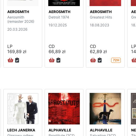
AEROSMITH
AEROSMITH
AEROSMITH
AE
Aerosmith
Detroit 1974
Greatest Hits
Gr
(remaster 2026)
19.12.2025
18.08.2023
18
20.03.2026
LP
CD
CD
L
169,89 zł
66,89 zł
62,89 zł
14
72H
LECH JANERKA
ALPHAVILLE
ALPHAVILLE
N
Gipsowy odlew
Prostitute (2CD
Salvation (3CD
Th