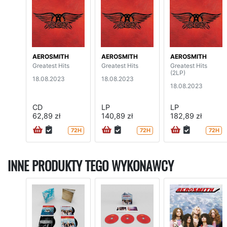
AEROSMITH
AEROSMITH
AEROSMITH
Greatest Hits
Greatest Hits
Greatest Hits
(2LP)
18.08.2023
18.08.2023
18.08.2023
CD
LP
LP
62,89 zł
140,89 zł
182,89 zł
72H
72H
72H
INNE PRODUKTY TEGO WYKONAWCY