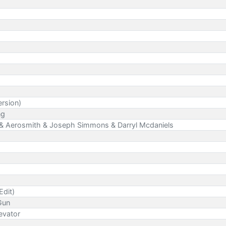
ersion)
ng
. & Aerosmith & Joseph Simmons & Darryl Mcdaniels
Edit)
Gun
evator