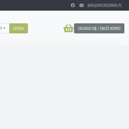
BOK@ROCKSERWIS.PL
?
SZUKAJ
ZALOGUJ SIĘ / ZAŁÓŻ KONTO