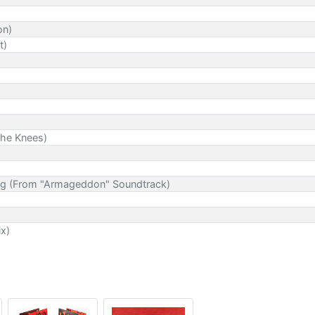
on)
t)
 The Knees)
hing (From "Armageddon" Soundtrack)
ix)