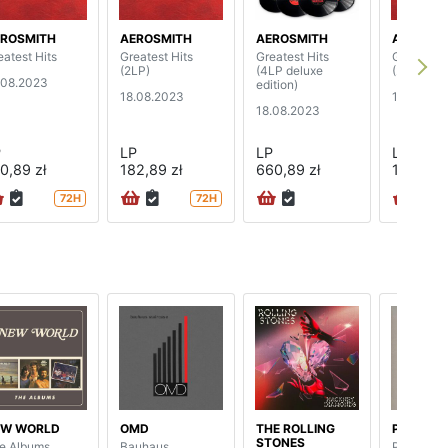
ROSMITH
AEROSMITH
AEROSMITH
AEROSMI
eatest Hits
Greatest Hits
Greatest Hits
Greatest 
(2LP)
(4LP deluxe
(2LP)
.08.2023
edition)
18.08.2023
18.08.20
18.08.2023
P
LP
LP
LP
0,89 zł
182,89 zł
660,89 zł
182,89 z
72H
72H
EW WORLD
OMD
THE ROLLING
PROCOL
STONES
e Albums
Bauhaus
Procol's N