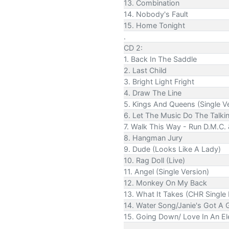
13. Combination
14. Nobody's Fault
15. Home Tonight
.
CD 2:
1. Back In The Saddle
2. Last Child
3. Bright Light Fright
4. Draw The Line
5. Kings And Queens (Single V
6. Let The Music Do The Talki
7. Walk This Way - Run D.M.C
8. Hangman Jury
9. Dude (Looks Like A Lady)
10. Rag Doll (Live)
11. Angel (Single Version)
12. Monkey On My Back
13. What It Takes (CHR Single 
14. Water Song/Janie's Got A 
15. Going Down/ Love In An El
.