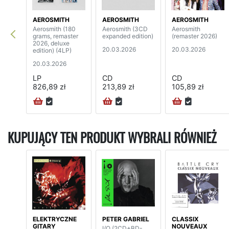
AEROSMITH
AEROSMITH
AEROSMITH
Aerosmith (180
Aerosmith (3CD
Aerosmith
grams, remaster
expanded edition)
(remaster 2026)
2026, deluxe
20.03.2026
20.03.2026
edition) (4LP)
20.03.2026
LP
CD
CD
826,89 zł
213,89 zł
105,89 zł
KUPUJĄCY TEN PRODUKT WYBRALI RÓWNIEŻ
ELEKTRYCZNE
PETER GABRIEL
CLASSIX
GITARY
NOUVEAUX
I/O (2CD+BD-