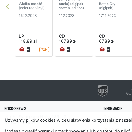
Wielka radość
audio) (digipak
Battle Cry
(coloured vinyl)
special edition)
(digipak)
15.12.2023
1.12.2023
17.11.2023
LP
CD
CD
118,89 zł
107,89 zł
67,89 zł
72H
ROCK-SERWIS
INFORMACJE
ul. płk. Francesco Nullo 28/LU3
O nas
Używamy plików cookies w celu ułatwienia korzystania z naszej
31-543 Kraków
Pomoc
Polityka cooki
Możesz określić warunki przechowywania lub dostępu do plików