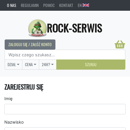
O NAS
REGULAMIN
POMOC
KONTAKT
EN
ROCK-SERWIS
ZALOGUJ SIĘ / ZAŁÓŻ KONTO
DZIAŁ
CENA
24H?
SZUKAJ
ZAREJESTRUJ SIĘ
Imię
Nazwisko