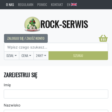
O NAS
REGULAMIN
POMOC
KONTAKT
EN
ROCK-SERWIS
ZALOGUJ SIĘ / ZAŁÓŻ KONTO
DZIAŁ
CENA
24H?
SZUKAJ
ZAREJESTRUJ SIĘ
Imię
Nazwisko