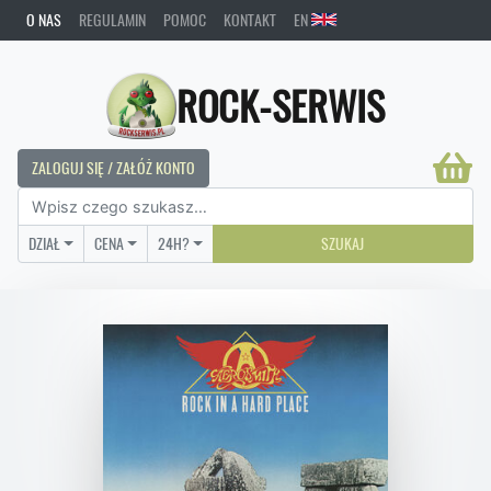
O NAS
REGULAMIN
POMOC
KONTAKT
EN
ROCK-SERWIS
ZALOGUJ SIĘ / ZAŁÓŻ KONTO
DZIAŁ
CENA
24H?
SZUKAJ