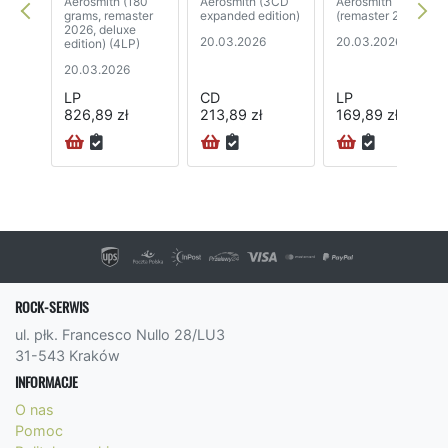
Aerosmith (180
Aerosmith (3CD
Aerosmith
grams, remaster
expanded edition)
(remaster 2026)
2026, deluxe
20.03.2026
20.03.2026
edition) (4LP)
20.03.2026
LP
CD
LP
826,89 zł
213,89 zł
169,89 zł
ROCK-SERWIS
ul. płk. Francesco Nullo 28/LU3
31-543 Kraków
INFORMACJE
O nas
Pomoc