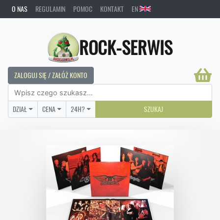
O NAS
REGULAMIN
POMOC
KONTAKT
EN
ROCK-SERWIS
ZALOGUJ SIĘ / ZAŁÓŻ KONTO
DZIAŁ
CENA
24H?
SZUKAJ