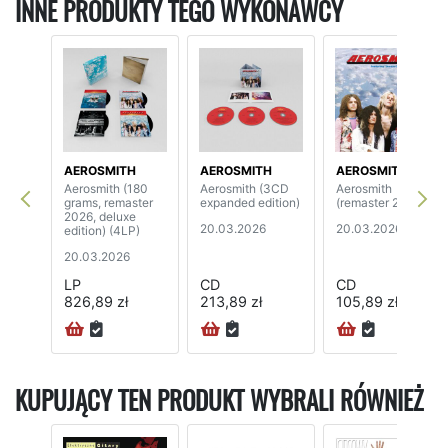
INNE PRODUKTY TEGO WYKONAWCY
AEROSMITH
AEROSMITH
AEROSMITH
Aerosmith (180
Aerosmith (3CD
Aerosmith
grams, remaster
expanded edition)
(remaster 2026)
2026, deluxe
20.03.2026
20.03.2026
edition) (4LP)
20.03.2026
LP
CD
CD
826,89 zł
213,89 zł
105,89 zł
KUPUJĄCY TEN PRODUKT WYBRALI RÓWNIEŻ