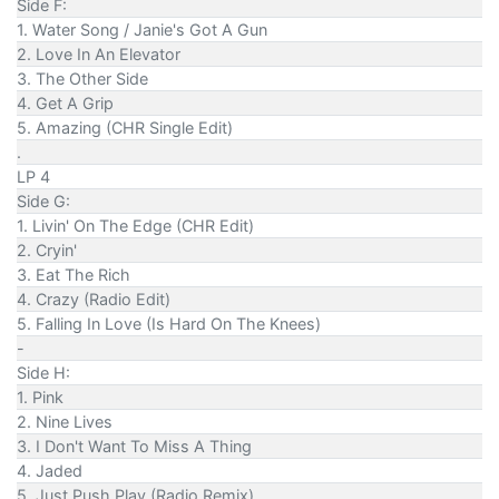
Side F:
1. Water Song / Janie's Got A Gun
2. Love In An Elevator
3. The Other Side
4. Get A Grip
5. Amazing (CHR Single Edit)
.
LP 4
Side G:
1. Livin' On The Edge (CHR Edit)
2. Cryin'
3. Eat The Rich
4. Crazy (Radio Edit)
5. Falling In Love (Is Hard On The Knees)
-
Side H:
1. Pink
2. Nine Lives
3. I Don't Want To Miss A Thing
4. Jaded
5. Just Push Play (Radio Remix)