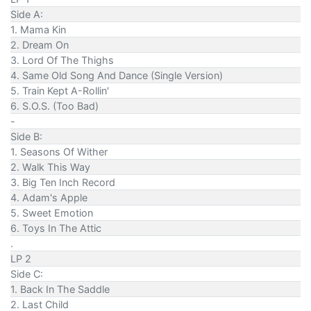
Side A:
1. Mama Kin
2. Dream On
3. Lord Of The Thighs
4. Same Old Song And Dance (Single Version)
5. Train Kept A-Rollin'
6. S.O.S. (Too Bad)
-
Side B:
1. Seasons Of Wither
2. Walk This Way
3. Big Ten Inch Record
4. Adam's Apple
5. Sweet Emotion
6. Toys In The Attic
.
LP 2
Side C:
1. Back In The Saddle
2. Last Child