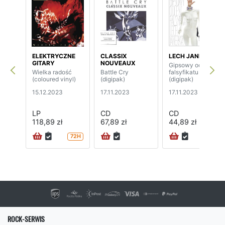
ELEKTRYCZNE
CLASSIX
LECH JANERKA
GITARY
NOUVEAUX
Gipsowy odlew
Wielka radość
Battle Cry
falsyfikatu
(coloured vinyl)
(digipak)
(digipak)
15.12.2023
17.11.2023
17.11.2023
LP
CD
CD
118,89 zł
67,89 zł
44,89 zł
72H
24H
ROCK-SERWIS