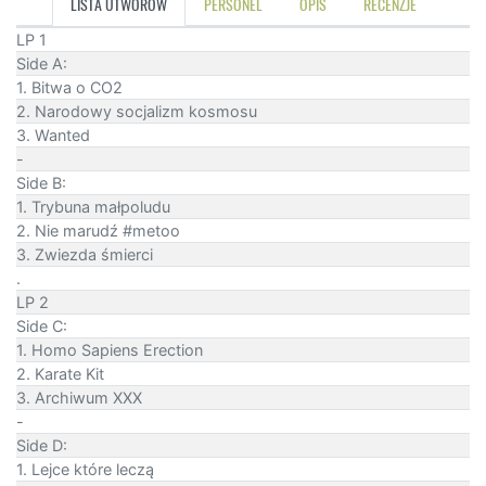
LISTA UTWORÓW
PERSONEL
OPIS
RECENZJE
LP 1
Side A:
1. Bitwa o CO2
2. Narodowy socjalizm kosmosu
3. Wanted
-
Side B:
1. Trybuna małpoludu
2. Nie marudź #metoo
3. Zwiezda śmierci
.
LP 2
Side C:
1. Homo Sapiens Erection
2. Karate Kit
3. Archiwum XXX
-
Side D:
1. Lejce które leczą