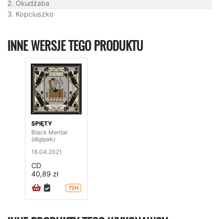
2. Okudżaba
3. Kopciuszko
INNE WERSJE TEGO PRODUKTU
SPIĘTY
Black Mental
(digipak)
16.04.2021
CD
40,89 zł
72H