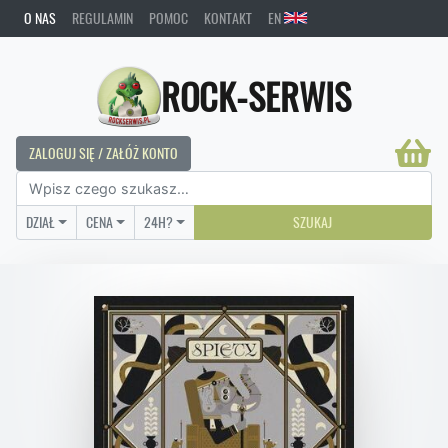
O NAS
REGULAMIN
POMOC
KONTAKT
EN
ROCK-SERWIS
ZALOGUJ SIĘ / ZAŁÓŻ KONTO
DZIAŁ
CENA
24H?
SZUKAJ