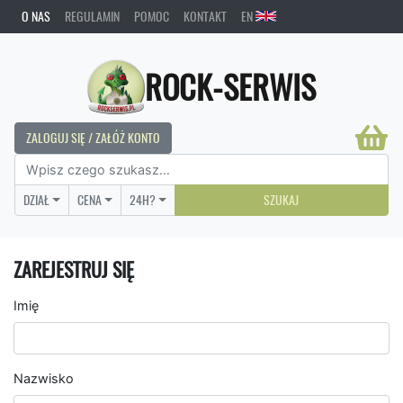
O NAS
REGULAMIN
POMOC
KONTAKT
EN
ROCK-SERWIS
ZALOGUJ SIĘ / ZAŁÓŻ KONTO
DZIAŁ
CENA
24H?
SZUKAJ
ZAREJESTRUJ SIĘ
Imię
Nazwisko