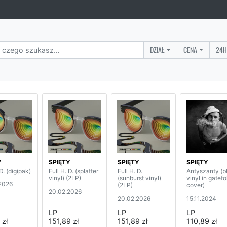
DZIAŁ
CENA
24H
Y
SPIĘTY
SPIĘTY
SPIĘTY
 D. (digipak)
Full H. D. (splatter
Full H. D.
Antyszanty (b
vinyl) (2LP)
(sunburst vinyl)
vinyl in gatefo
2026
(2LP)
cover)
20.02.2026
20.02.2026
15.11.2024
LP
LP
LP
 zł
151,89 zł
151,89 zł
110,89 zł