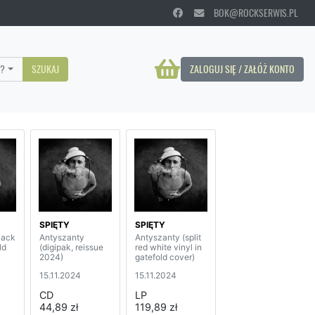
BOK@ROCKSERWIS.PL
?
SZUKAJ
ZALOGUJ SIĘ / ZAŁÓŻ KONTO
SPIĘTY
SPIĘTY
lack
Antyszanty
Antyszanty (split
ld
(digipak, reissue
red white vinyl in
2024)
gatefold cover)
15.11.2024
15.11.2024
CD
LP
44,89 zł
119,89 zł