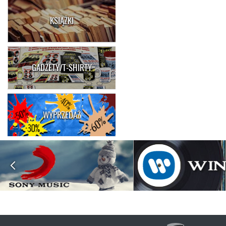
KSIĄŻKI
GADŻETY/T-SHIRTY
WYPRZEDAŻ