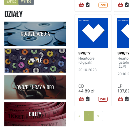
ZAPISZ
WYPISZ
72H
DZIAŁY
CD/DVD-A/BD-A
SPIĘTY
SPIĘT
Heartcore
Heartc
WINYLE
(digipak)
(gatefo
(2LP)
20.10.2023
20.10.
CD
LP
DVD/BLU-RAY VIDEO
44,89 zł
137,89
24H
BILETY
Poprzednia strona
Następna stro
«
1
»