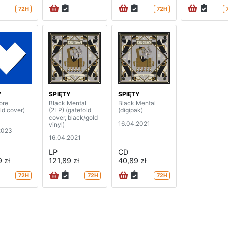
72H
72H
Y
SPIĘTY
SPIĘTY
ore
Black Mental
Black Mental
ld cover)
(2LP) (gatefold
(digipak)
cover, black/gold
16.04.2021
vinyl)
2023
16.04.2021
LP
CD
 zł
121,89 zł
40,89 zł
72H
72H
72H
na