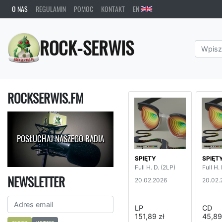
O NAS
REGULAMIN
POMOC
KONTAKT
EN
ROCK-SERWIS
ROCKSERWIS.FM
POSŁUCHAJ NASZEGO RADIA
SPIĘTY
SPIĘT
Full H. D. (2LP)
Full H.
NEWSLETTER
20.02.2026
20.02.
LP
CD
151,89 zł
45,89