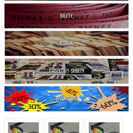
BILETY
KSIĄŻKI
GADŻETY/T-SHIRTY
WYPRZEDAŻ