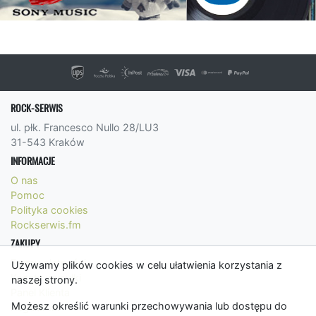
ROCK-SERWIS
ul. płk. Francesco Nullo 28/LU3
31-543 Kraków
INFORMACJE
O nas
Pomoc
Polityka cookies
Rockserwis.fm
ZAKUPY
Formy płatności
Używamy plików cookies w celu ułatwienia korzystania z
Koszty wysyłki
naszej strony.
Panel Klienta
Możesz określić warunki przechowywania lub dostępu do
Regulamin