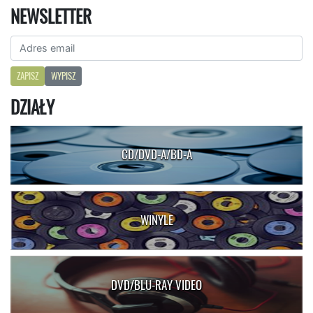
NEWSLETTER
ZAPISZ
WYPISZ
DZIAŁY
CD/DVD-A/BD-A
WINYLE
DVD/BLU-RAY VIDEO