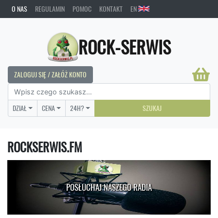
O NAS
REGULAMIN
POMOC
KONTAKT
EN
ROCK-SERWIS
ZALOGUJ SIĘ / ZAŁÓŻ KONTO
DZIAŁ
CENA
24H?
SZUKAJ
ROCKSERWIS.FM
POSŁUCHAJ NASZEGO RADIA