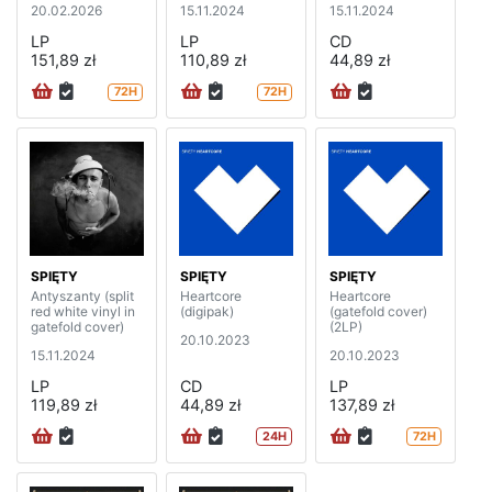
20.02.2026
15.11.2024
15.11.2024
LP
LP
CD
151,89 zł
110,89 zł
44,89 zł
72H
72H
SPIĘTY
SPIĘTY
SPIĘTY
Antyszanty (split
Heartcore
Heartcore
red white vinyl in
(digipak)
(gatefold cover)
gatefold cover)
(2LP)
20.10.2023
15.11.2024
20.10.2023
LP
CD
LP
119,89 zł
44,89 zł
137,89 zł
24H
72H