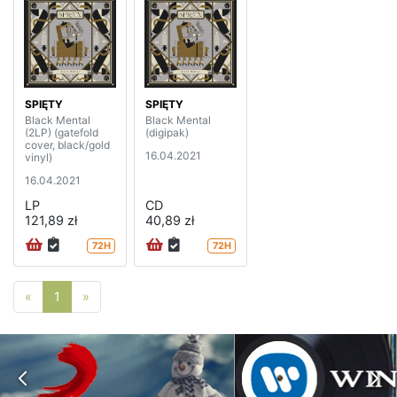
SPIĘTY
SPIĘTY
Black Mental
Black Mental
(2LP) (gatefold
(digipak)
cover, black/gold
16.04.2021
vinyl)
16.04.2021
LP
CD
121,89 zł
40,89 zł
72H
72H
Poprzednia strona
Następna strona
«
1
»