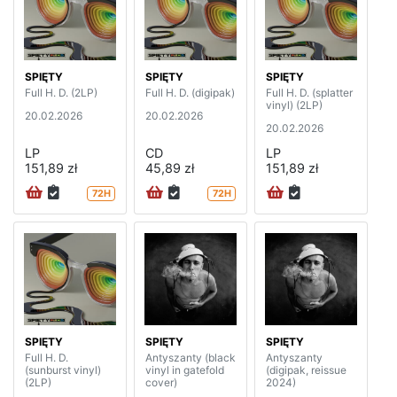
SPIĘTY
SPIĘTY
SPIĘTY
Full H. D. (2LP)
Full H. D. (digipak)
Full H. D. (splatter
vinyl) (2LP)
20.02.2026
20.02.2026
20.02.2026
LP
CD
LP
151,89 zł
45,89 zł
151,89 zł
72H
72H
SPIĘTY
SPIĘTY
SPIĘTY
Full H. D.
Antyszanty (black
Antyszanty
(sunburst vinyl)
vinyl in gatefold
(digipak, reissue
(2LP)
cover)
2024)