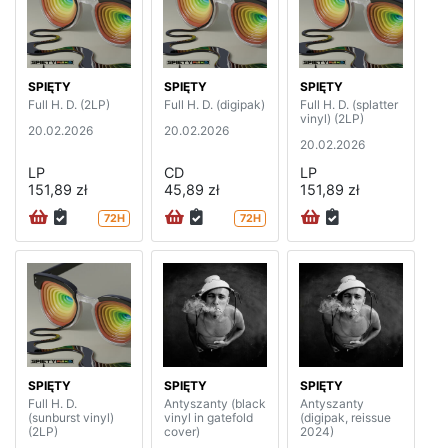
SPIĘTY
SPIĘTY
SPIĘTY
Full H. D. (2LP)
Full H. D. (digipak)
Full H. D. (splatter
vinyl) (2LP)
20.02.2026
20.02.2026
20.02.2026
LP
CD
LP
151,89 zł
45,89 zł
151,89 zł
72H
72H
SPIĘTY
SPIĘTY
SPIĘTY
Full H. D.
Antyszanty (black
Antyszanty
(sunburst vinyl)
vinyl in gatefold
(digipak, reissue
(2LP)
cover)
2024)