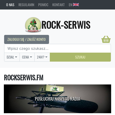
O NAS
REGULAMIN
POMOC
KONTAKT
EN
ROCK-SERWIS
ZALOGUJ SIĘ / ZAŁÓŻ KONTO
DZIAŁ
CENA
24H?
SZUKAJ
ROCKSERWIS.FM
POSŁUCHAJ NASZEGO RADIA