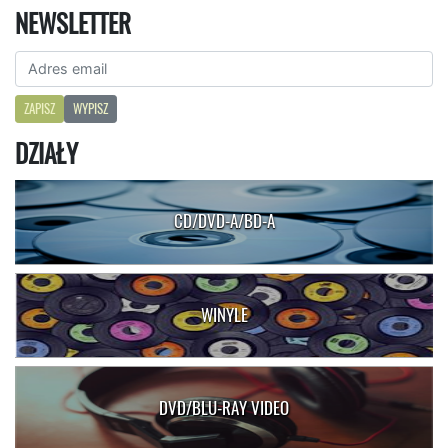
NEWSLETTER
ZAPISZ
WYPISZ
DZIAŁY
CD/DVD-A/BD-A
WINYLE
DVD/BLU-RAY VIDEO