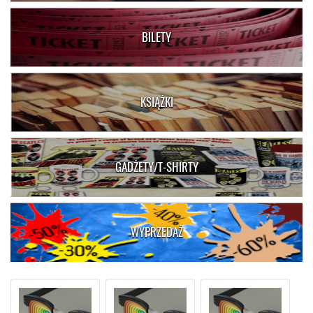
BILETY
KSIĄŻKI
GADŻETY/T-SHIRTY
WYPRZEDAŻ