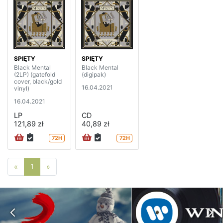
SPIĘTY
SPIĘTY
Black Mental
Black Mental
(2LP) (gatefold
(digipak)
cover, black/gold
16.04.2021
vinyl)
16.04.2021
LP
CD
121,89 zł
40,89 zł
72H
72H
Poprzednia strona
Następna strona
«
1
»