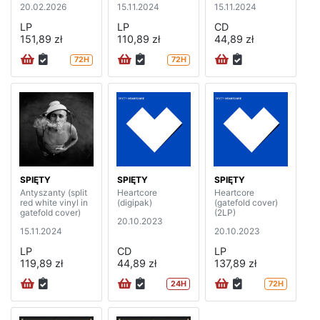
20.02.2026
15.11.2024
15.11.2024
LP
LP
CD
151,89 zł
110,89 zł
44,89 zł
72H
72H
SPIĘTY
SPIĘTY
SPIĘTY
Antyszanty (split
Heartcore
Heartcore
red white vinyl in
(digipak)
(gatefold cover)
gatefold cover)
(2LP)
20.10.2023
15.11.2024
20.10.2023
LP
CD
LP
119,89 zł
44,89 zł
137,89 zł
24H
72H