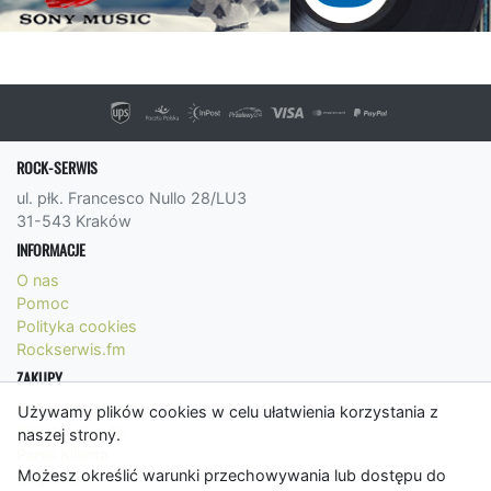
ROCK-SERWIS
ul. płk. Francesco Nullo 28/LU3
31-543 Kraków
INFORMACJE
O nas
Pomoc
Polityka cookies
Rockserwis.fm
ZAKUPY
Formy płatności
Używamy plików cookies w celu ułatwienia korzystania z
Koszty wysyłki
naszej strony.
Panel Klienta
Możesz określić warunki przechowywania lub dostępu do
Regulamin