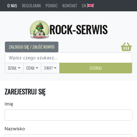
O NAS
REGULAMIN
POMOC
KONTAKT
EN
ROCK-SERWIS
ZALOGUJ SIĘ / ZAŁÓŻ KONTO
DZIAŁ
CENA
24H?
SZUKAJ
ZAREJESTRUJ SIĘ
Imię
Nazwisko