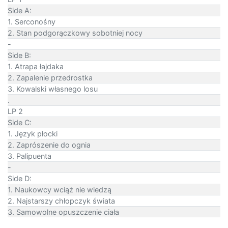
Side A:
1. Serconośny
2. Stan podgorączkowy sobotniej nocy
-
Side B:
1. Atrapa łajdaka
2. Zapalenie przedrostka
3. Kowalski własnego losu
.
LP 2
Side C:
1. Język płocki
2. Zaprószenie do ognia
3. Palipuenta
-
Side D:
1. Naukowcy wciąż nie wiedzą
2. Najstarszy chłopczyk świata
3. Samowolne opuszczenie ciała