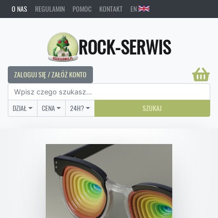
O NAS
REGULAMIN
POMOC
KONTAKT
EN
ROCK-SERWIS
ZALOGUJ SIĘ / ZAŁÓŻ KONTO
DZIAŁ
CENA
24H?
SZUKAJ