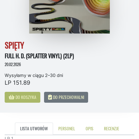
SPIĘTY
FULL H. D. (SPLATTER VINYL) (2LP)
20.02.2026
Wysyłamy w ciągu 2–30 dni
LP 151.89
DO KOSZYKA
DO PRZECHOWALNI
LISTA UTWORÓW
PERSONEL
OPIS
RECENZJE
LP 1