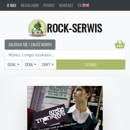
O NAS
REGULAMIN
POMOC
KONTAKT
EN
ROCK-SERWIS
ZALOGUJ SIĘ / ZAŁÓŻ KONTO
DZIAŁ
CENA
24H?
SZUKAJ