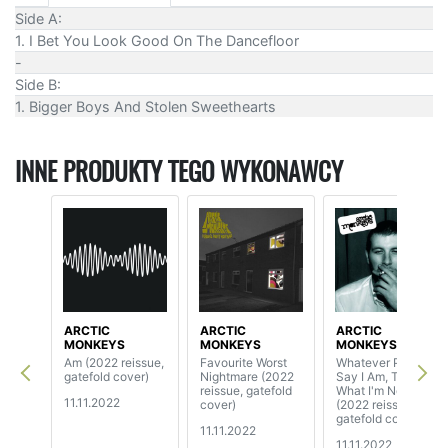
Side A:
1. I Bet You Look Good On The Dancefloor
-
Side B:
1. Bigger Boys And Stolen Sweethearts
INNE PRODUKTY TEGO WYKONAWCY
ARCTIC
ARCTIC
ARCTIC
MONKEYS
MONKEYS
MONKEYS
Am (2022 reissue,
Favourite Worst
Whatever People
gatefold cover)
Nightmare (2022
Say I Am, That's
reissue, gatefold
What I'm Not
11.11.2022
cover)
(2022 reissue,
gatefold cover)
11.11.2022
11.11.2022