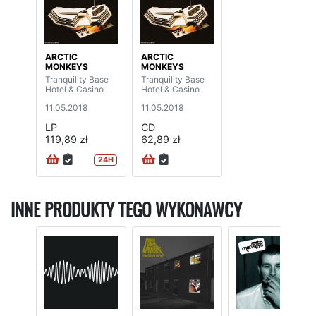
ARCTIC
ARCTIC
MONKEYS
MONKEYS
Tranquility Base
Tranquility Base
Hotel & Casino
Hotel & Casino
11.05.2018
11.05.2018
LP
CD
119,89 zł
62,89 zł
24H
INNE PRODUKTY TEGO WYKONAWCY