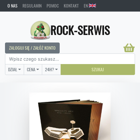
O NAS
REGULAMIN
POMOC
KONTAKT
EN
ROCK-SERWIS
ZALOGUJ SIĘ / ZAŁÓŻ KONTO
DZIAŁ
CENA
24H?
SZUKAJ