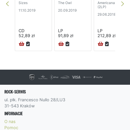
Sizes
The Owl
Americana Act 2
(2LP)
11.10.2019
20.09.2019
29.06.2018
CD
LP
LP
52,89 zł
91,89 zł
212,89 zł
ROCK-SERWIS
ul. płk. Francesco Nullo 28/LU3
31-543 Kraków
INFORMACJE
O nas
Pomoc