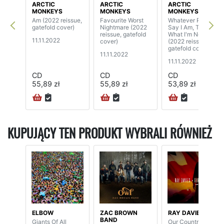
ARCTIC
ARCTIC
ARCTIC
MONKEYS
MONKEYS
MONKEYS
Am (2022 reissue,
Favourite Worst
Whatever People
gatefold cover)
Nightmare (2022
Say I Am, That's
reissue, gatefold
What I'm Not
11.11.2022
cover)
(2022 reissue,
gatefold cover)
11.11.2022
11.11.2022
CD
CD
CD
55,89 zł
55,89 zł
53,89 zł
KUPUJĄCY TEN PRODUKT WYBRALI RÓWNIEŻ
ELBOW
ZAC BROWN
RAY DAVIES
BAND
Giants Of All
Our Country: