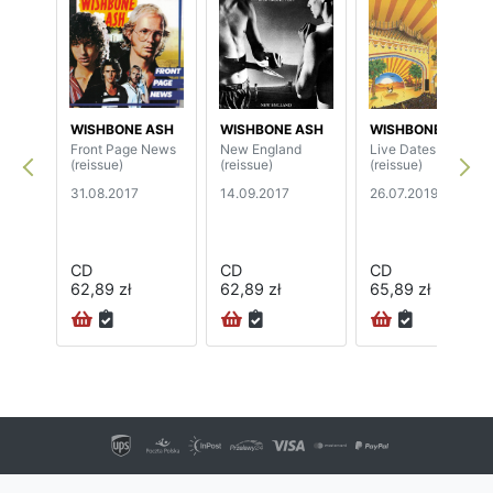
WISHBONE ASH
WISHBONE ASH
WISHBONE ASH
Front Page News
New England
Live Dates II
(reissue)
(reissue)
(reissue)
31.08.2017
14.09.2017
26.07.2019
CD
CD
CD
62,89 zł
62,89 zł
65,89 zł
24H