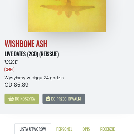
WISHBONE ASH
LIVE DATES (2CD) (REISSUE)
7.09.2017
24H
Wysyłamy w ciągu 24 godzin
CD 85.89
DO KOSZYKA
DO PRZECHOWALNI
LISTA UTWORÓW
PERSONEL
OPIS
RECENZJE