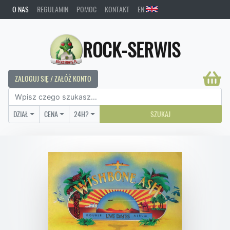
O NAS
REGULAMIN
POMOC
KONTAKT
EN
ROCK-SERWIS
ZALOGUJ SIĘ / ZAŁÓŻ KONTO
DZIAŁ
CENA
24H?
SZUKAJ