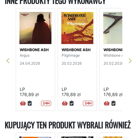
INNE PRODUKTY TEGO WYKONAWCY
WISHBONE ASH
WISHBONE ASH
WISHBONE ASH
Argus
Pilgrimage
Wishbone Ash
24.04.2026
20.02.2026
20.02.2026
LP
LP
LP
176,89 zł
176,89 zł
176,89 zł
24H
24H
24H
KUPUJĄCY TEN PRODUKT WYBRALI RÓWNIEŻ