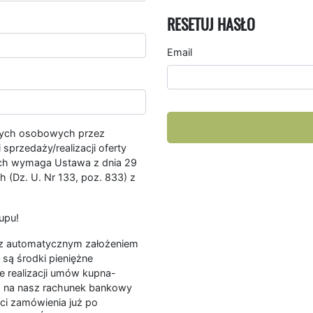
RESETUJ HASŁO
Email
nych osobowych przez
przedaży/realizacji oferty
ych wymaga Ustawa z dnia 29
 (Dz. U. Nr 133, poz. 833) z
upu!
ę z automatycznym założeniem
są środki pieniężne
e realizacji umów kupna-
a na nasz rachunek bankowy
ści zamówienia już po