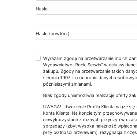
Hasło
Hasło (powtórz)
Wyrażam zgodę na przetwarzanie moich da
Wydawnictwo „Rock-Serwis” w celu ewidencji s
zakupu. Zgody na przetwarzanie takich dan
sierpnia 1997 r. o ochronie danych osobowych
późniejszymi zmianami.
Brak zgody uniemożliwia realizację oferty zak
UWAGA! Utworzenie Profilu Klienta wiąże si
konta Klienta. Na koncie tym przechowywane 
niewykorzystane z różnych przyczyn w czasi
sprzedaży (zbyt wysoka należność wpłacon
przy płatności przelewem), rezygnacja z czę