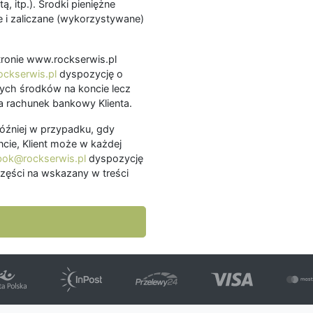
ą, itp.). Środki pieniężne
 i zaliczane (wykorzystywane)
.
 stronie www.rockserwis.pl
ckserwis.pl
dyspozycję o
ch środków na koncie lecz
 rachunek bankowy Klienta.
później w przypadku, gdy
cie, Klient może w każdej
bok@rockserwis.pl
dyspozycję
zęści na wskazany w treści