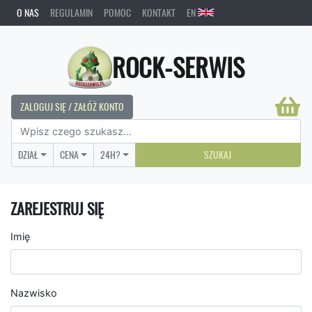
O NAS
REGULAMIN
POMOC
KONTAKT
EN
ROCK-SERWIS
ZALOGUJ SIĘ / ZAŁÓŻ KONTO
DZIAŁ
CENA
24H?
SZUKAJ
ZAREJESTRUJ SIĘ
Imię
Nazwisko