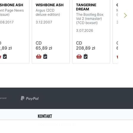
SHBONE ASH
WISHBONE ASH
TANGERINE
GAZPAC
DREAM
ont Page News
Argus (2CD
Magic 8-B
issue)
deluxe edition)
The Bootleg Box
(digipak)
Vol 2 (remaster)
.08.2017
3.12.2007
31.10.202
(7CD boxset)
3.07.2026
D
CD
CD
CD
,89 zł
65,89 zł
208,89 zł
68,89 zł
KONTAKT
bok@rockserwis.pl