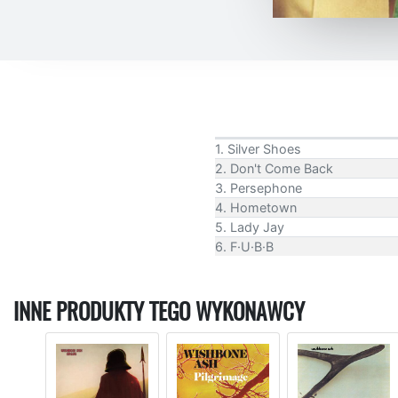
1. Silver Shoes
2. Don't Come Back
3. Persephone
4. Hometown
5. Lady Jay
6. F·U·B·B
INNE PRODUKTY TEGO WYKONAWCY