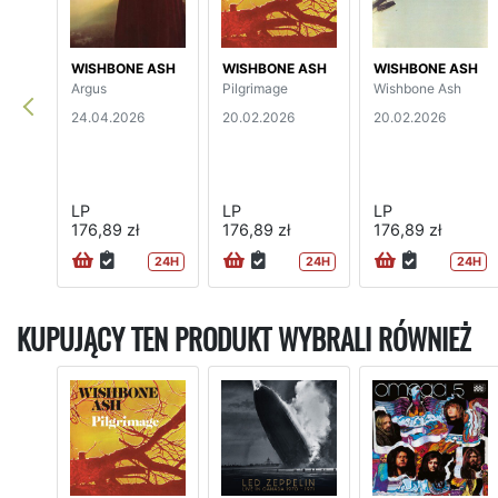
WISHBONE ASH
WISHBONE ASH
WISHBONE ASH
Argus
Pilgrimage
Wishbone Ash
24.04.2026
20.02.2026
20.02.2026
LP
LP
LP
176,89 zł
176,89 zł
176,89 zł
24H
24H
24H
KUPUJĄCY TEN PRODUKT WYBRALI RÓWNIEŻ