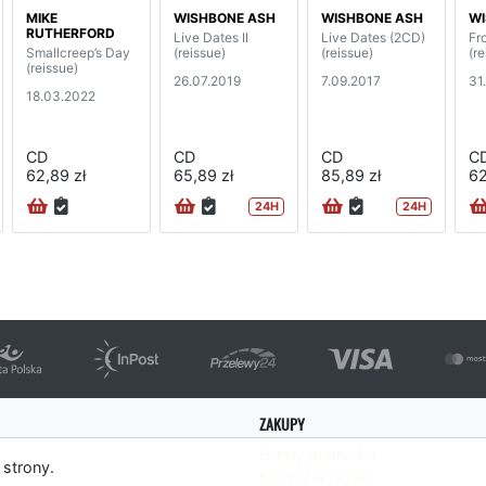
MIKE
WISHBONE ASH
WISHBONE ASH
WI
RUTHERFORD
Live Dates II
Live Dates (2CD)
Fr
Smallcreep’s Day
(reissue)
(reissue)
(re
(reissue)
26.07.2019
7.09.2017
31
18.03.2022
CD
CD
CD
C
62,89 zł
65,89 zł
85,89 zł
62
24H
24H
ZAKUPY
Formy płatności
 strony.
Koszty wysyłki