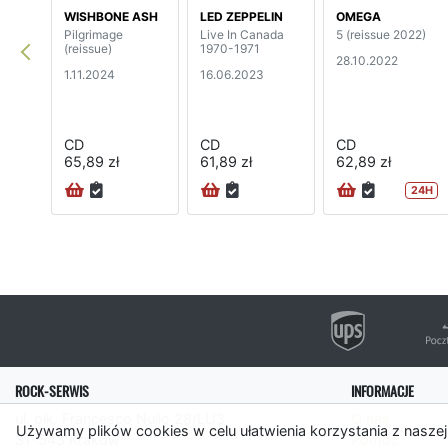
WISHBONE ASH
LED ZEPPELIN
OMEGA
Pilgrimage
Live In Canada
5 (reissue 2022)
(reissue)
1970-1971
28.10.2022
1.11.2024
16.06.2023
CD
CD
CD
65,89 zł
61,89 zł
62,89 zł
24H
ROCK-SERWIS
INFORMACJE
ul. płk. Francesco Nullo 28/LU3
O nas
Używamy plików cookies w celu ułatwienia korzystania z naszej
31-543 Kraków
Pomoc