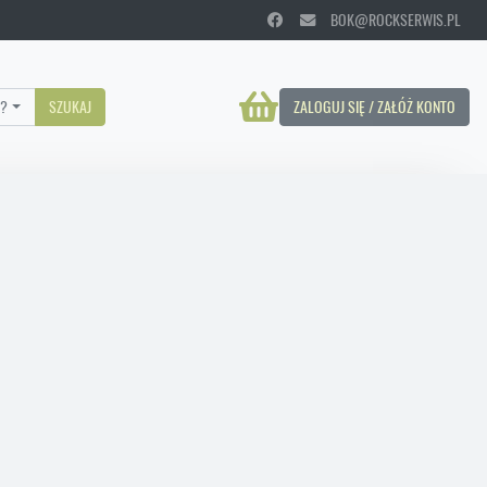
BOK@ROCKSERWIS.PL
?
SZUKAJ
ZALOGUJ SIĘ / ZAŁÓŻ KONTO