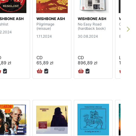
SHBONE ASH
WISHBONE ASH
WISHBONE ASH
WISHBON
shlist
Pilgrimage
No Easy Road
Coat Of A
(reissue)
(hardback book)
vinyl) (2L
12.2024
1.11.2024
30.08.2024
8.12.2023
D
CD
CD
LP
,89 zł
65,89 zł
896,89 zł
132,89 z