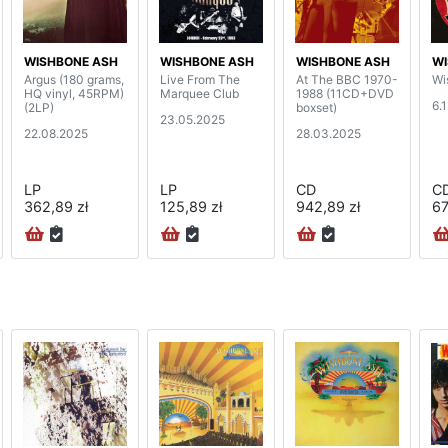
WISHBONE ASH
WISHBONE ASH
WISHBONE ASH
WI
Argus (180 grams,
Live From The
At The BBC 1970-
Wi
HQ vinyl, 45RPM)
Marquee Club
1988 (11CD+DVD
6.
(2LP)
boxset)
23.05.2025
22.08.2025
28.03.2025
LP
LP
CD
C
362,89 zł
125,89 zł
942,89 zł
67